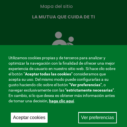
Mapa del sitio
LA MUTUA QUE CUIDA DE TI
La
Mutua
que
cuida
de
Utilizamos cookies propias y de terceros para analizar y
ti
optimizar la navegación con la finalidad de ofrecer una mejor
experiencia de usuario en nuestro sitio web. Si hace clic sobre
el botón “
Aceptar todas las cookies
” consideramos que
acepta su uso. Del mismo modo puede configurarlas a su
MENÚ
gusto haciendo clic sobre el botón ”
Ver preferencias
”, o
navegar exclusivamente con las
"estrictamente
necesarias
”.
REDES
En cambio, si lo que desea es obtener más información antes
de tomar una decisión,
haga clic aquí
.
SOCIALES
Perfil de contratante
|
Cookies
|
Aviso legal
|
Privacidad
V20
Aceptar cookies
Ver preferencias
Mutua Colaboradora con la Seguridad Social, 275.
Fraternidad-Muprespa 2026