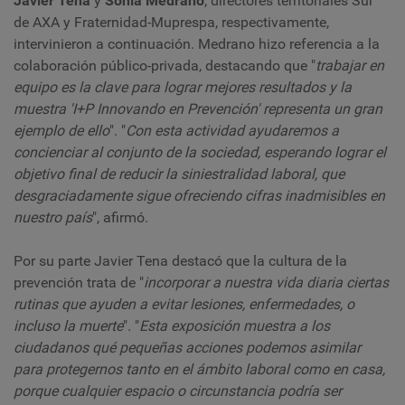
Javier Tena
y
Sonia Medrano
, directores territoriales Sur
de AXA y Fraternidad-Muprespa, respectivamente,
intervinieron a continuación. Medrano hizo referencia a la
colaboración público-privada, destacando que "
trabajar en
equipo es la clave para lograr mejores resultados y la
muestra 'I+P Innovando en Prevención' representa un gran
ejemplo de ello
". "
Con esta actividad ayudaremos a
concienciar al conjunto de la sociedad, esperando lograr el
objetivo final de reducir la siniestralidad laboral, que
desgraciadamente sigue ofreciendo cifras inadmisibles en
nuestro país
", afirmó.
Por su parte Javier Tena destacó que la cultura de la
prevención trata de "
incorporar a nuestra vida diaria ciertas
rutinas que ayuden a evitar lesiones, enfermedades, o
incluso la muerte
". "
Esta exposición muestra a los
ciudadanos qué pequeñas acciones podemos asimilar
para protegernos tanto en el ámbito laboral como en casa,
porque cualquier espacio o circunstancia podría ser