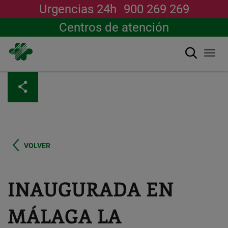
Urgencias 24h
900 269 269
Centros de atención
Buscar
Togg
navi
Pasar
al
contenido
principal
VOLVER
INAUGURADA EN
MÁLAGA LA