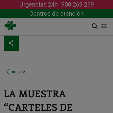
Urgencias 24h
900 269 269
Centros de atención
Buscar
Togg
navi
Pasar
al
contenido
principal
VOLVER
LA MUESTRA
“CARTELES DE