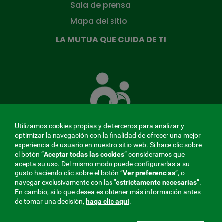
Sala de prensa
Mapa del sitio
LA MUTUA QUE CUIDA DE TI
La
Mutua
que
cuida
de
ti
Utilizamos cookies propias y de terceros para analizar y
optimizar la navegación con la finalidad de ofrecer una mejor
experiencia de usuario en nuestro sitio web. Si hace clic sobre
el botón “
Aceptar todas las cookies
” consideramos que
MENÚ
acepta su uso. Del mismo modo puede configurarlas a su
gusto haciendo clic sobre el botón ”
Ver preferencias
”, o
REDES
navegar exclusivamente con las
"estrictamente
necesarias
”.
En cambio, si lo que desea es obtener más información antes
SOCIALES
de tomar una decisión,
haga clic aquí
.
V20
Perfil de contratante
|
Cookies
|
Aviso legal
|
Privacidad