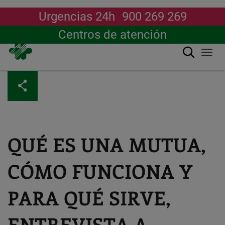
Urgencias 24h
900 269 269
Centros de atención
Buscar
Togg
navi
Pasar
al
contenido
principal
QUÉ ES UNA MUTUA,
CÓMO FUNCIONA Y
PARA QUÉ SIRVE,
ENTREVISTA A