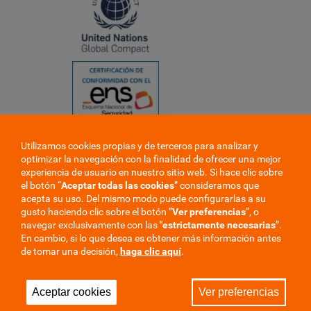
Utilizamos cookies propias y de terceros para analizar y
❮
optimizar la navegación con la finalidad de ofrecer una mejor
❯
experiencia de usuario en nuestro sitio web. Si hace clic sobre
el botón “
Aceptar todas las cookies
” consideramos que
acepta su uso. Del mismo modo puede configurarlas a su
gusto haciendo clic sobre el botón ”
Ver preferencias
”, o
navegar exclusivamente con las
"estrictamente
necesarias
”.
En cambio, si lo que desea es obtener más información antes
de tomar una decisión,
haga clic aquí
.
Trabaje en la mutua
Perfil del contratante
Aceptar cookies
Ver preferencias
Privacidad
Cookies