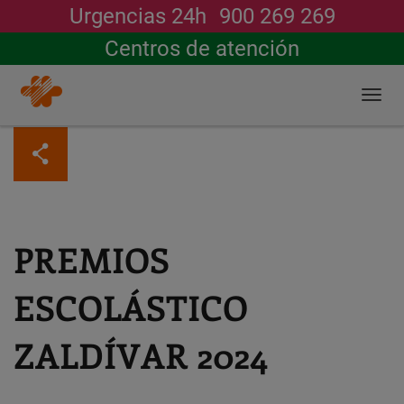
Urgencias 24h
900 269 269
Buscar
Centros de atención
Togg
navi
Pasar
al
contenido
principal
PREMIOS
ESCOLÁSTICO
ZALDÍVAR 2024