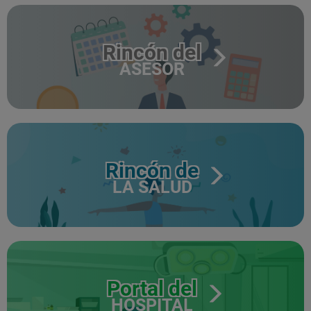
Rincón del
ASESOR
Rincón de
LA SALUD
Portal del
HOSPITAL