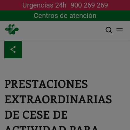
Urgencias 24h
900 269 269
Centros de atención
Buscar
Togg
navi
Pasar
al
contenido
principal
PRESTACIONES
EXTRAORDINARIAS
DE CESE DE
ACTIVIDAD PARA