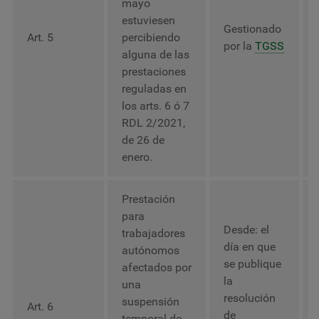
mayo
estuviesen
Gestionado
Art. 5
percibiendo
por la
TGSS
alguna de las
prestaciones
reguladas en
los arts. 6 ó 7
RDL 2/2021,
de 26 de
enero.
Prestación
para
Desde: el
trabajadores
día en que
autónomos
se publique
afectados por
la
una
resolución
suspensión
Art. 6
de
temporal de