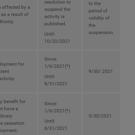
resolution to
to the
s affected by a
suspend the
period of
as a result of
activity is
validity of
hority.
published.
the
suspension.
Until:
10/20/2021
Since:
ployment for
1/6/2021(*)
cient
9/30/ 2021
Until:
ctivity.
8/31/2021
y benefit for
Since:
ot have a
1/6/2021(*)
rdinary
9/30/2021
Until:
the cessation
8/31/2021
ployment.