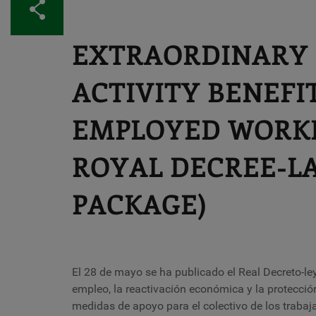
Share
EXTRAORDINARY 
ACTIVITY BENEFIT
EMPLOYED WORKE
ROYAL DECREE-LAW
PACKAGE)
El 28 de mayo se ha publicado el Real Decreto-l
empleo, la reactivación económica y la protecció
medidas de apoyo para el colectivo de los traba