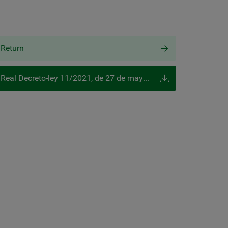
Return
Real Decreto-ley 11/2021, de 27 de mayo, sobre medidas urgentes para la defensa del empleo, la reactivación económica y la protección de los trabajadores autónomos