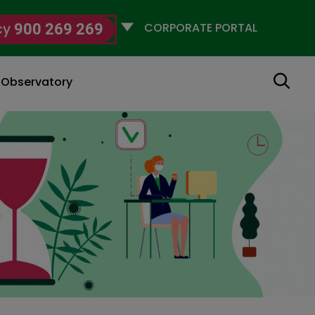
Selecciona
cy
900 269 269
un
perfil
Search
g Observatory