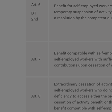
Art. 6
Benefit for self-employed worker
temporary suspension of activity 
DT
a resolution by the competent aut
2nd
Benefit compatible with self-em
Art. 7
self-employed workers with suffi
contributions upon cessation of a
Extraordinary cessation of activit
self-employed workers who do n
Art. 8
deficiency to access either the o
cessation of activity benefit, or 
benefit compatible with self-em