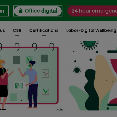
Office
24 hour emergen
on
digital
 us
CSR
Certifications
Labor-Digital Wellbein