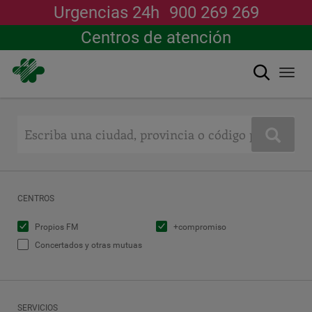
Urgencias 24h
900 269 269
Centros de atención
Buscar
Togg
navi
Pasar
al
contenido
Buscar
principal
CENTROS
Propios FM
+compromiso
Concertados y otras mutuas
SERVICIOS