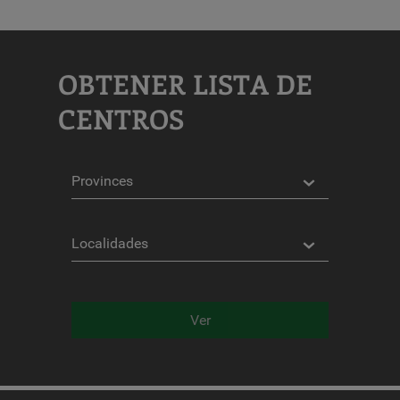
COORDENADAS
Latitud
OBTENER LISTA DE
Longitud
CENTROS
Provincias
Distancia
*
Localidades
Distance
in
Kilómetros
Ver
Servicios