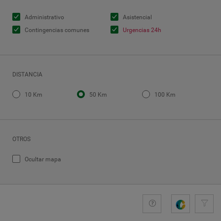
Administrativo
Asistencial
Contingencias comunes
Urgencias 24h
DISTANCIA
10 Km
50 Km
100 Km
OTROS
Ocultar mapa
+comprom
Guide