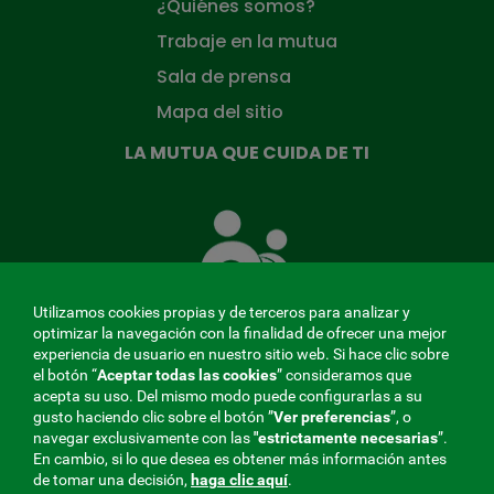
¿Quiénes somos?
Trabaje en la mutua
Sala de prensa
Mapa del sitio
LA MUTUA QUE CUIDA DE TI
La
Mutua
que
cuida
de
Utilizamos cookies propias y de terceros para analizar y
ti
optimizar la navegación con la finalidad de ofrecer una mejor
experiencia de usuario en nuestro sitio web. Si hace clic sobre
el botón “
Aceptar todas las cookies
” consideramos que
acepta su uso. Del mismo modo puede configurarlas a su
MENÚ
gusto haciendo clic sobre el botón ”
Ver preferencias
”, o
navegar exclusivamente con las
"estrictamente
necesarias
”.
REDES
En cambio, si lo que desea es obtener más información antes
de tomar una decisión,
haga clic aquí
.