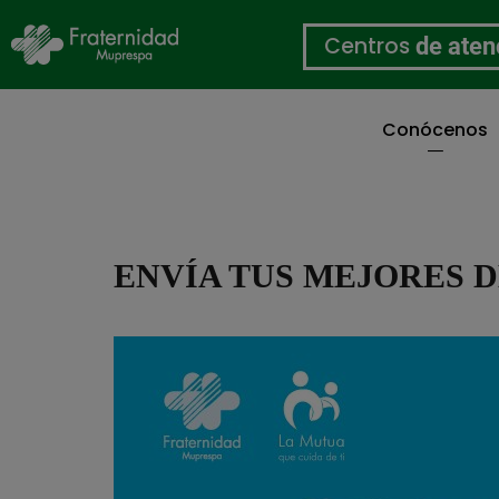
Centros
de aten
Conócenos
Pasar
al
contenido
principal
ENVÍA TUS MEJORES 