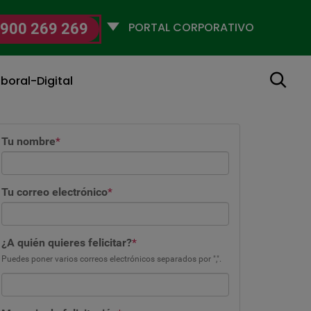
Selecciona
900 269 269
un
perfil
Buscar
boral-Digital
Tu nombre
*
Tu correo electrónico
*
¿A quién quieres felicitar?
*
Puedes poner varios correos electrónicos separados por ",".