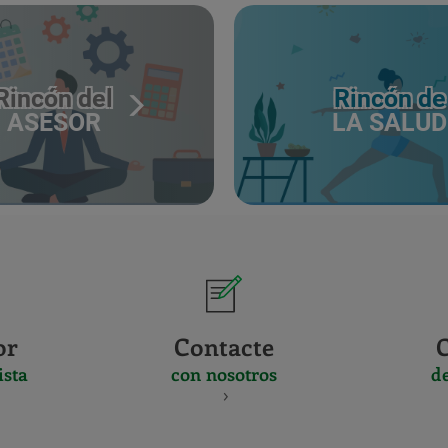
Rincón del
Rincón de
ASESOR
LA SALUD
or
Contacte
ista
con nosotros
d