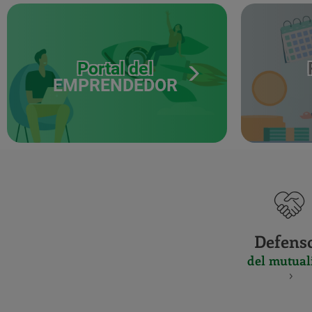
Portal del
EMPRENDEDOR
Defens
del mutual