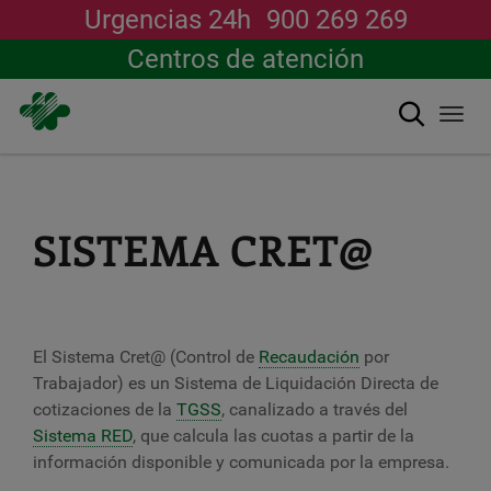
Urgencias 24h
900 269 269
Centros de atención
Buscar
Togg
navi
Pasar
al
contenido
principal
SISTEMA CRET@
El Sistema Cret@ (Control de
Recaudación
por
Trabajador) es un Sistema de Liquidación Directa de
cotizaciones de la
TGSS
, canalizado a través del
Sistema RED
, que calcula las cuotas a partir de la
información disponible y comunicada por la empresa.