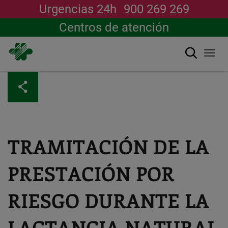
Urgencias 24h
900 269 269
Centros de atención
Buscar
Togg
navi
Pasar
al
contenido
principal
TRAMITACIÓN DE LA
PRESTACIÓN POR
RIESGO DURANTE LA
LACTANCIA NATURAL