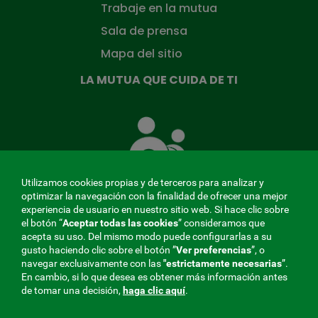
Trabaje en la mutua
Sala de prensa
Mapa del sitio
LA MUTUA QUE CUIDA DE TI
La
Mutua
que
cuida
de
Utilizamos cookies propias y de terceros para analizar y
ti
optimizar la navegación con la finalidad de ofrecer una mejor
experiencia de usuario en nuestro sitio web. Si hace clic sobre
el botón “
Aceptar todas las cookies
” consideramos que
acepta su uso. Del mismo modo puede configurarlas a su
MENÚ
gusto haciendo clic sobre el botón ”
Ver preferencias
”, o
navegar exclusivamente con las
"estrictamente
necesarias
”.
REDES
En cambio, si lo que desea es obtener más información antes
de tomar una decisión,
haga clic aquí
.
SOCIALES
Perfil de contratante
|
Cookies
|
Aviso legal
|
Privacidad