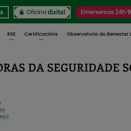
Oficina
Emerxencia 24h
os
dixital
9
RSE
Certificacións
Observatorio do Benestar L
ORAS DA SEGURIDADE S
S
SA
ERSO