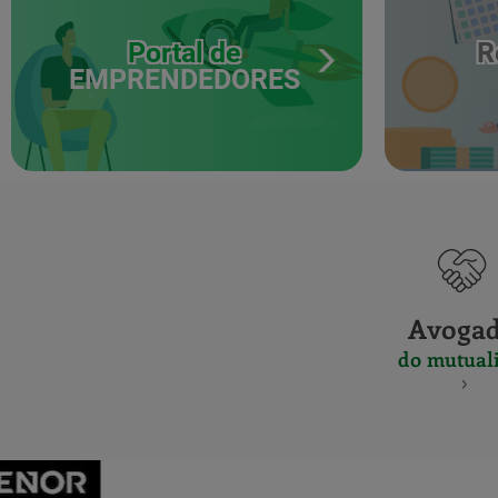
Portal de
R
EMPRENDEDORES
Avoga
do mutuali