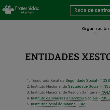
Rede
de centr
Organización
Ir
o
contido
principal
ENTIDADES XEST
Tesouraría Xeral da
Seguridade Social
-
TGSS
Instituto Nacional da
Seguridade Social
-
INS
Instituto Nacional de Xestión Sanitaria -
INGE
Instituto de Maiores e Servizos Sociais
-
IMS
Instituto Social da Mariña
-
ISM