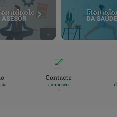
ecuncho do
Recuncho
ASESOR
DA SAÚDE
do
Contacte
sta
connosco
d
CERTIFICADO