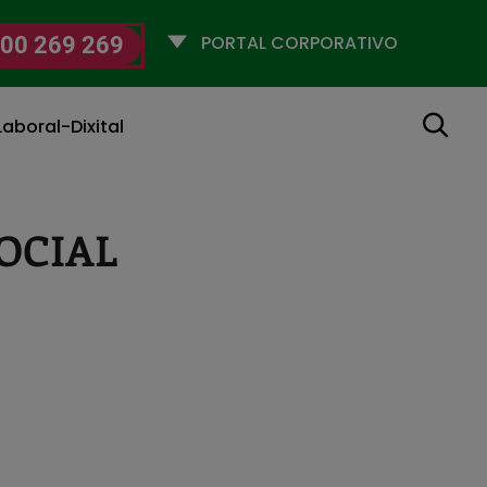
Selecciona
00 269 269
un
perfil
Buscar
aboral-Dixital
OCIAL