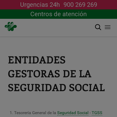
Urgencias 24h
900 269 269
Centros de atención
Buscar
Togg
navi
Pasar
al
contenido
principal
ENTIDADES
GESTORAS DE LA
SEGURIDAD SOCIAL
Tesorería General de la
Seguridad Social
-
TGSS