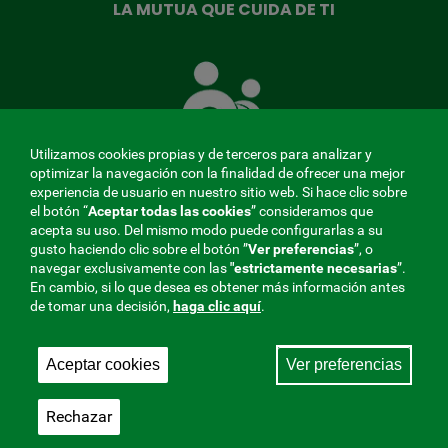
LA MUTUA QUE CUIDA DE TI
La
Mutua
que
cuida
de
Utilizamos cookies propias y de terceros para analizar y
ti
optimizar la navegación con la finalidad de ofrecer una mejor
experiencia de usuario en nuestro sitio web. Si hace clic sobre
el botón “
Aceptar todas las cookies
” consideramos que
acepta su uso. Del mismo modo puede configurarlas a su
MENÚ
gusto haciendo clic sobre el botón ”
Ver preferencias
”, o
navegar exclusivamente con las
"estrictamente
necesarias
”.
REDES
En cambio, si lo que desea es obtener más información antes
de tomar una decisión,
haga clic aquí
.
SOCIALES
Perfil de contratante
|
Cookies
|
Aviso legal
|
Privacidad
V20
Aceptar cookies
Ver preferencias
Mutua Colaboradora con la Seguridad Social, 275.
Fraternidad-Muprespa 2026
Rechazar