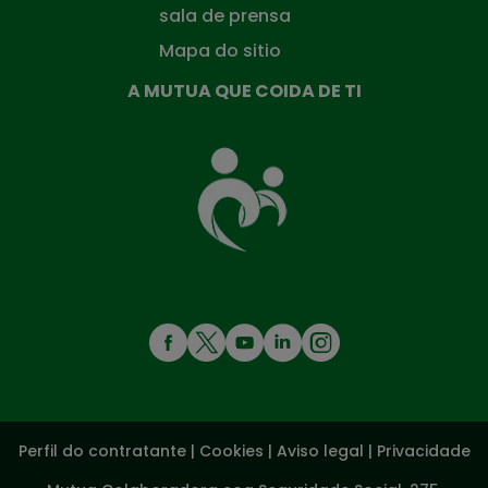
sala de prensa
Mapa do sitio
A MUTUA QUE COIDA DE TI
A
Mutua
que
te
coida
MENÚ
REDES
SOCIALES
Perfil do contratante
|
Cookies
|
Aviso legal
|
Privacidade
V20