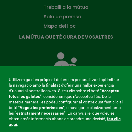
Treballi a la mútua
Sala de premsa
Mapa del lloc
LA MÚTUA QUE TÉ CURA DE VOSALTRES
La
Mútua
que
té
cura
Utilitzem galetes pròpies i de tercers per analitzar i optimitzar
de
la navegació amb la finalitat d’oferir una millor experiència
tu
d’usuari al nostre lloc web. Si feu clic sobre el botó “
Accepteu
totes les galetes
”, considerem que n’accepteu l’ús. De la
mateixa manera, les podeu configurar al vostre gust fent clic al
MENÚ
botó “
Vegeu les preferències
”, o navegar exclusivament amb
les “
estrictament
necessàries
”. En canvi, si el que voleu és
REDES
obtenir més informació abans de prendre una decisió,
feu clic
aquí
.
SOCIALES