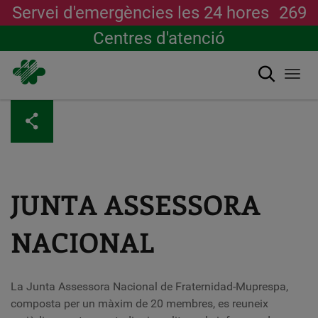
Servei d'emergències les 24 hores
269
Centres d'atenció
Cerca
Togg
navi
Vés
al
contingut
JUNTA ASSESSORA
NACIONAL
La Junta Assessora Nacional de Fraternidad-Muprespa,
composta per un màxim de 20 membres, es reuneix