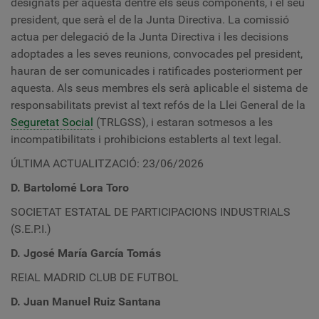
designats per aquesta dentre els seus components, i el seu
president, que serà el de la Junta Directiva. La comissió
actua per delegació de la Junta Directiva i les decisions
adoptades a les seves reunions, convocades pel president,
hauran de ser comunicades i ratificades posteriorment per
aquesta. Als seus membres els serà aplicable el sistema de
responsabilitats previst al text refós de la Llei General de la
Seguretat Social
(TRLGSS), i estaran sotmesos a les
incompatibilitats i prohibicions establerts al text legal.
ÚLTIMA ACTUALITZACIÓ: 23/06/2026
D. Bartolomé Lora Toro
SOCIETAT ESTATAL DE PARTICIPACIONS INDUSTRIALS
(S.E.P.I.)
D. J
gosé María García Tomás
REIAL MADRID CLUB DE FUTBOL
D. Juan Manuel Ruiz Santana