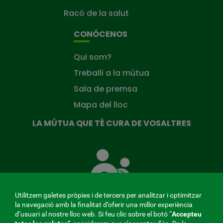
Racó de la salut
CONÓCENOS
Qui som?
Treballi a la mútua
Sala de premsa
Mapa del lloc
LA MÚTUA QUE TÉ CURA DE VOSALTRES
La
Mútua
que
té
cura
Utilitzem galetes pròpies i de tercers per analitzar i optimitzar
de
la navegació amb la finalitat d’oferir una millor experiència
tu
d’usuari al nostre lloc web. Si feu clic sobre el botó “
Accepteu