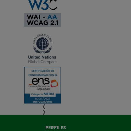
❮
❯
PERFILES