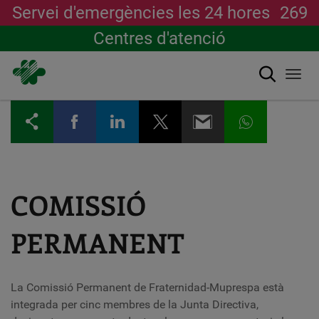
Servei d'emergències les 24 hores
269
Centres d'atenció
Cerca
Togg
navi
Vés
al
contingut
COMISSIÓ
PERMANENT
La Comissió Permanent de Fraternidad-Muprespa està
integrada per cinc membres de la Junta Directiva,