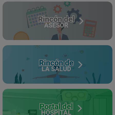
Rincón del
ASESOR
Rincón de
LA SALUD
Portal del
HOSPITAL