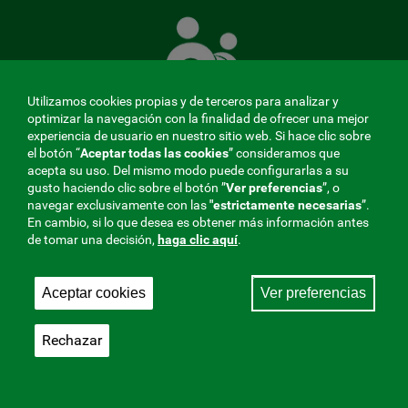
La
Mutua
que
cuida
de
Utilizamos cookies propias y de terceros para analizar y
ti
optimizar la navegación con la finalidad de ofrecer una mejor
experiencia de usuario en nuestro sitio web. Si hace clic sobre
el botón “
Aceptar todas las cookies
” consideramos que
acepta su uso. Del mismo modo puede configurarlas a su
MENÚ
gusto haciendo clic sobre el botón ”
Ver preferencias
”, o
navegar exclusivamente con las
"estrictamente
necesarias
”.
REDES
En cambio, si lo que desea es obtener más información antes
de tomar una decisión,
haga clic aquí
.
SOCIALES
Perfil de contratante
|
Cookies
|
Aviso legal
|
Privacidad
V20
Aceptar cookies
Ver preferencias
Mutua Colaboradora con la Seguridad Social, 275.
Fraternidad-Muprespa 2026
Rechazar
Guardar
Castellano