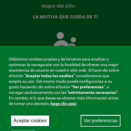
Mapa del sitio
LA MUTUA QUE CUIDA DE TI
La
Mutua
que
cuida
de
Utilizamos cookies propias y de terceros para analizar y
ti
optimizar la navegación con la finalidad de ofrecer una mejor
experiencia de usuario en nuestro sitio web. Si hace clic sobre
el botón “
Aceptar todas las cookies
” consideramos que
acepta su uso. Del mismo modo puede configurarlas a su
MENÚ
gusto haciendo clic sobre el botón ”
Ver preferencias
”, o
navegar exclusivamente con las
"estrictamente
necesarias
”.
REDES
En cambio, si lo que desea es obtener más información antes
de tomar una decisión,
haga clic aquí
.
SOCIALES
Perfil de contratante
|
Cookies
|
Aviso legal
|
Privacidad
V20
Aceptar cookies
Ver preferencias
Mutua Colaboradora con la Seguridad Social, 275.
Fraternidad-Muprespa 2026