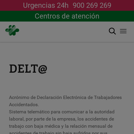
Urgencias 24h
900 269 269
Centros de atención
Buscar
Togg
navi
Pasar
al
contenido
principal
DELT@
Acrónimo de Declaración Electrónica de Trabajadores
Accidentados.
Sistema telemático para comunicar a la autoridad
laboral, por parte de la empresa, los accidentes de
trabajo con baja médica y la relación mensual de
accidentes de trabajo sin baja sufridos por sus