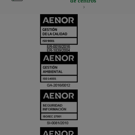
de centros
CERTIFICADO
Y
ACREDITACIO