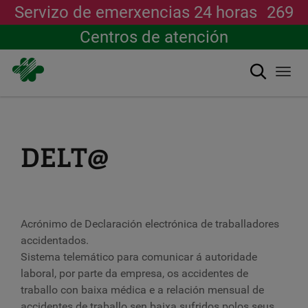
Servizo de emerxencias 24 horas
269
Centros de atención
Buscar
Togg
navi
Ir
o
contido
principal
DELT@
Acrónimo de Declaración electrónica de traballadores
accidentados.
Sistema telemático para comunicar á autoridade
laboral, por parte da empresa, os accidentes de
traballo con baixa médica e a relación mensual de
accidentes de traballo sen baixa sufridos polos seus