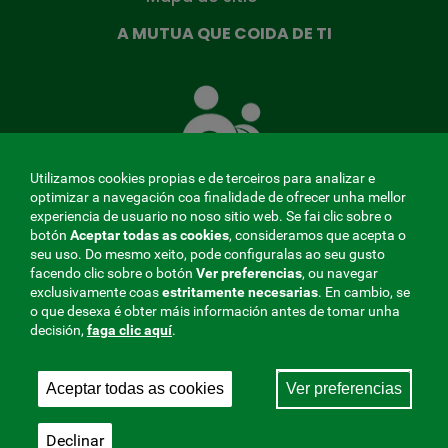
A MUTUA QUE COIDA DE TI
A
Mutua
que
te
coida
Utilizamos cookies propias e de terceiros para analizar e
optimizar a navegación coa finalidade de ofrecer unha mellor
experiencia de usuario no noso sitio web. Se fai clic sobre o
botón
Aceptar todas as cookies
, consideramos que acepta o
seu uso. Do mesmo xeito, pode configuralas ao seu gusto
MENÚ
facendo clic sobre o botón
Ver preferencias
, ou navegar
exclusivamente coas
estritamente
necesarias
. En cambio, se
REDES
o que desexa é obter máis información antes de tomar unha
decisión,
faga clic aquí
.
SOCIALES
Perfil do contratante
|
Cookies
|
Aviso legal
|
Privacidade
V20
Aceptar todas as cookies
Ver preferencias
Mutua Colaboradora coa Seguridade Social, 275.
Fraternidad-Muprespa 2026
Declinar