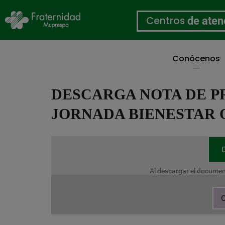
Centros
de aten
Conócenos
Pasar
al
DESCARGA NOTA DE 
contenido
principal
JORNADA BIENESTAR
Al descargar el documen
C