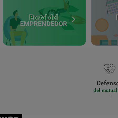
Portal del
EMPRENDEDOR
Defens
del mutual