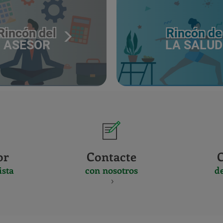
Rincón del
Rincón de
ASESOR
LA SALUD
or
Contacte
ista
con nosotros
d