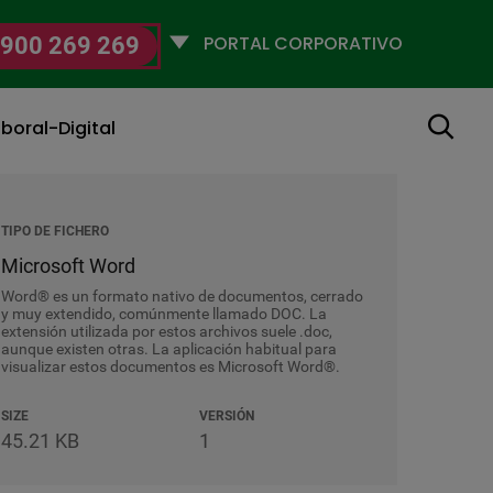
Selecciona
900 269 269
un
perfil
Buscar
boral-Digital
TIPO DE FICHERO
Microsoft Word
Word® es un formato nativo de documentos, cerrado
y muy extendido, comúnmente llamado DOC. La
extensión utilizada por estos archivos suele .doc,
aunque existen otras. La aplicación habitual para
visualizar estos documentos es Microsoft Word®.
SIZE
VERSIÓN
45.21 KB
1