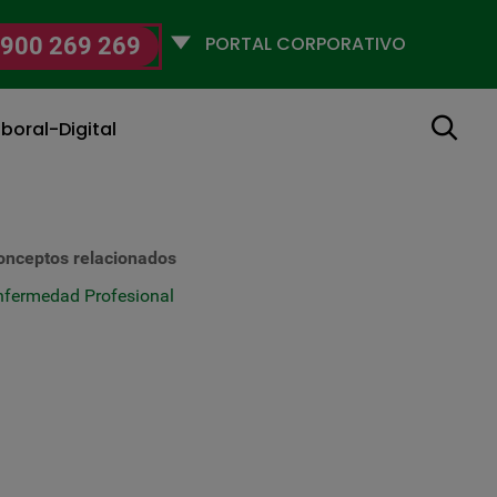
Selecciona
900 269 269
un
perfil
Buscar
boral-Digital
onceptos relacionados
nfermedad Profesional