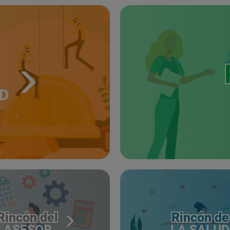
UD
Rincón del
Rincón de
ASESOR
LA SALUD