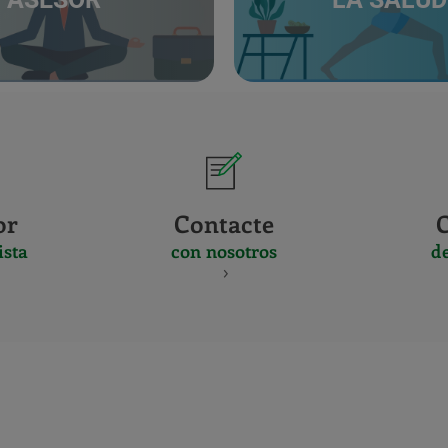
or
Contacte
ista
con nosotros
d
CERTIFICADO
Y
ACREDITACIO