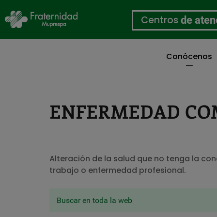
Centros
de aten
Conócenos
Pasar
al
contenido
principal
ENFERMEDAD C
Alteración de la salud que no tenga la co
trabajo o enfermedad profesional.
Buscar en toda la web