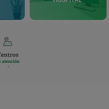
Centros
e atención
S
NES