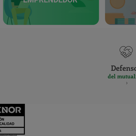
Defens
del mutual