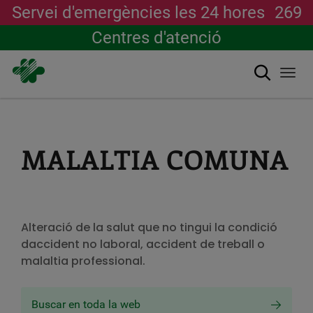
Servei d'emergències les 24 hores
269
Centres d'atenció
Cerca
Togg
navi
Vés
al
contingut
MALALTIA COMUNA
Alteració de la salut que no tingui la condició
daccident no laboral, accident de treball o
malaltia professional.
Buscar en toda la web