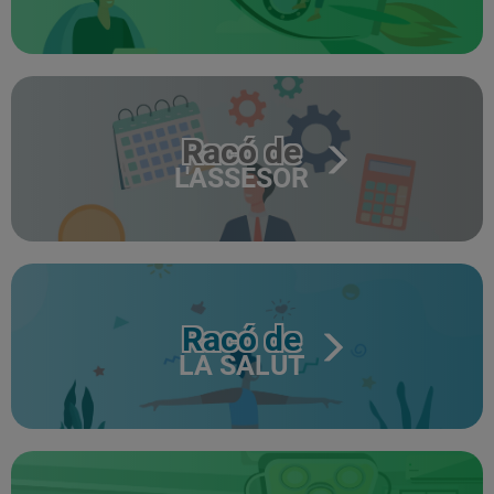
Racó de
L'ASSESOR
Racó de
LA SALUT