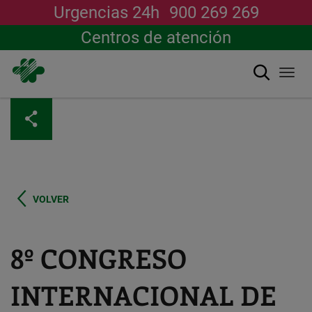
Urgencias 24h
900 269 269
Centros de atención
Buscar
Togg
navi
Pasar
al
contenido
principal
VOLVER
8º CONGRESO
INTERNACIONAL DE