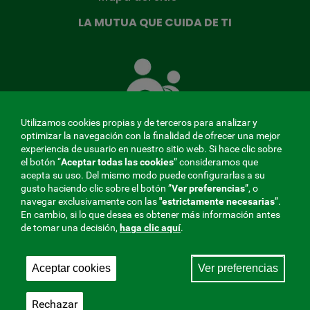
LA MUTUA QUE CUIDA DE TI
La
Mutua
que
cuida
de
Utilizamos cookies propias y de terceros para analizar y
ti
optimizar la navegación con la finalidad de ofrecer una mejor
experiencia de usuario en nuestro sitio web. Si hace clic sobre
el botón “
Aceptar todas las cookies
” consideramos que
acepta su uso. Del mismo modo puede configurarlas a su
MENÚ
gusto haciendo clic sobre el botón ”
Ver preferencias
”, o
navegar exclusivamente con las
"estrictamente
necesarias
”.
REDES
En cambio, si lo que desea es obtener más información antes
de tomar una decisión,
haga clic aquí
.
SOCIALES
Perfil de contratante
|
Cookies
|
Aviso legal
|
Privacidad
V20
Aceptar cookies
Ver preferencias
Mutua Colaboradora con la Seguridad Social, 275.
Fraternidad-Muprespa 2026
Rechazar