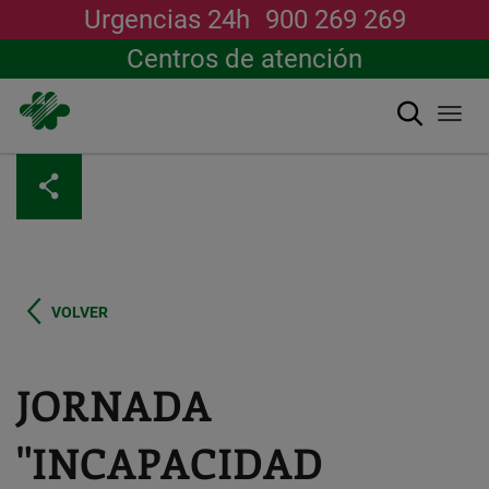
Urgencias 24h
900 269 269
Centros de atención
Buscar
Togg
navi
Pasar
al
contenido
principal
VOLVER
JORNADA
"INCAPACIDAD