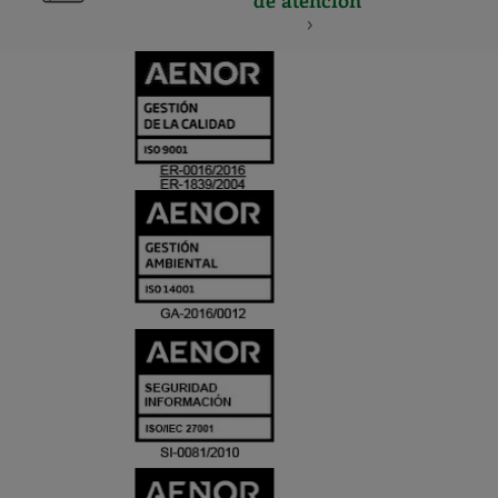
de atención
CERTIFICADO
Y
ACREDITACIO