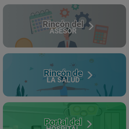
Rincón del
ASESOR
Rincón de
LA SALUD
Portal del
HOSPITAL