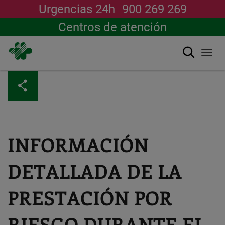
Urgencias 24h
900 269 269
Centros de atención
Buscar
Togg
navi
Pasar
al
contenido
principal
INFORMACIÓN
DETALLADA DE LA
PRESTACIÓN POR
RIESGO DURANTE EL