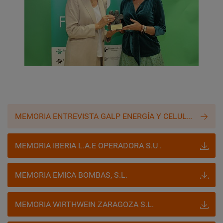
MEMORIA ENTREVISTA GALP ENERGÍA Y CELULOSA, S.A.
MEMORIA IBERIA L.A.E OPERADORA S.U .
MEMORIA EMICA BOMBAS, S.L.
MEMORIA WIRTHWEIN ZARAGOZA S.L.