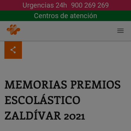
Urgencias 24h
900 269 269
Buscar
Centros de atención
Togg
navi
Pasar
al
contenido
principal
MEMORIAS PREMIOS
ESCOLÁSTICO
ZALDÍVAR 2021