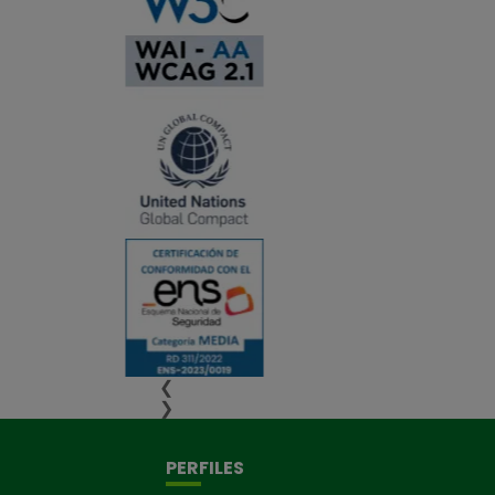
❮
❯
PERFILES