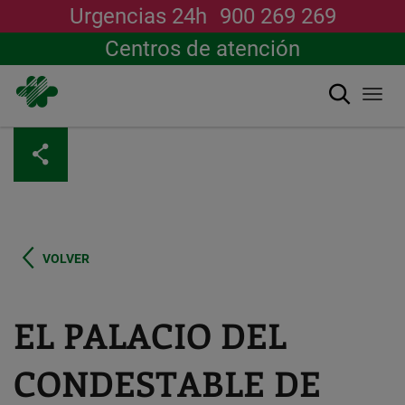
Urgencias 24h
900 269 269
Centros de atención
Buscar
Togg
navi
Pasar
al
contenido
principal
VOLVER
EL PALACIO DEL
CONDESTABLE DE