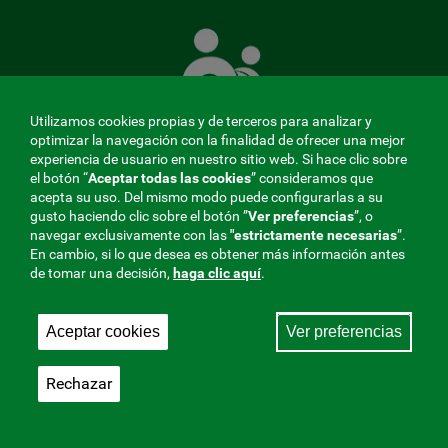
La
Mutua
que
cuida
de
Utilizamos cookies propias y de terceros para analizar y
ti
optimizar la navegación con la finalidad de ofrecer una mejor
experiencia de usuario en nuestro sitio web. Si hace clic sobre
el botón “
Aceptar todas las cookies
” consideramos que
acepta su uso. Del mismo modo puede configurarlas a su
MENÚ
gusto haciendo clic sobre el botón ”
Ver preferencias
”, o
navegar exclusivamente con las
"estrictamente
necesarias
”.
REDES
En cambio, si lo que desea es obtener más información antes
de tomar una decisión,
haga clic aquí
.
SOCIALES
Perfil de contratante
|
Cookies
|
Aviso legal
|
Privacidad
V20
Aceptar cookies
Ver preferencias
Mutua Colaboradora con la Seguridad Social, 275.
Fraternidad-Muprespa 2026
Rechazar
Guardar
Castellano