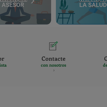
ASESOR
LA SALUD
or
Contacte
ista
con nosotros
d
CERTIFICADO
Y