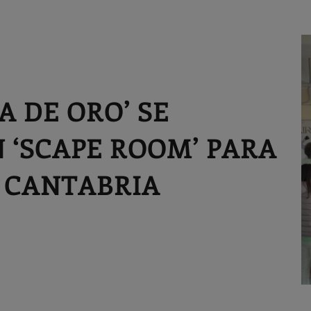
RA DE ORO’ SE
 ‘SCAPE ROOM’ PARA
N CANTABRIA
A
al