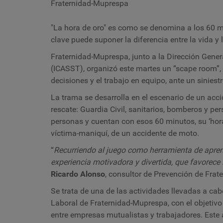
Fraternidad-Muprespa
"La hora de oro" es como se denomina a los 60 mi
clave puede suponer la diferencia entre la vida y
Fraternidad-Muprespa, junto a la Dirección Genera
(ICASST), organizó este martes un “scape room”, 
decisiones y el trabajo en equipo, ante un siniest
La trama se desarrolla en el escenario de un acci
rescate: Guardia Civil, sanitarios, bomberos y per
personas y cuentan con esos 60 minutos, su ‘hora 
víctima-maniquí, de un accidente de moto.
“
Recurriendo al juego como herramienta de aprend
experiencia motivadora y divertida, que favorece 
Ricardo Alonso
, consultor de Prevención de Fra
Se trata de una de las actividades llevadas a ca
Labor
al de Fraternidad-Muprespa, con el objetiv
entre empresas mutualistas y trabajadores. Este