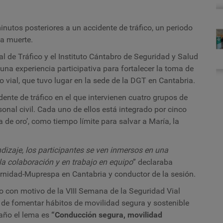
ta
p
la
nutos posteriores a un accidente de tráfico, un periodo
g
 la muerte.
l de Tráfico y el Instituto Cántabro de Seguridad y Salud
una experiencia participativa para fortalecer la toma de
ro vial, que tuvo lugar en la sede de la DGT en Cantabria.
dente de tráfico en el que intervienen cuatro grupos de
sonal civil. Cada uno de ellos está integrado por cinco
de oro’, como tiempo límite para salvar a María, la
izaje, los participantes se ven inmersos en una
la colaboración y en trabajo en equipo
” declaraba
ternidad-Muprespa en Cantabria y conductor de la sesión.
bo con motivo de la VIII Semana de la Seguridad Vial
o
de fomentar hábitos de movilidad segura y sostenible
 año el lema es
“Conducción segura, movilidad