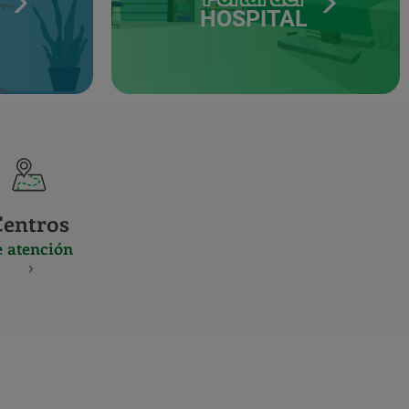
HOSPITAL
Centros
e atención
S