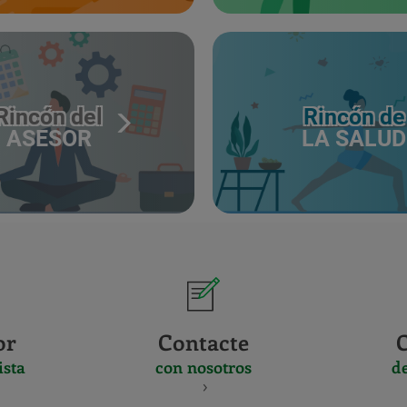
Rincón del
Rincón de
ASESOR
LA SALUD
or
Contacte
ista
con nosotros
d