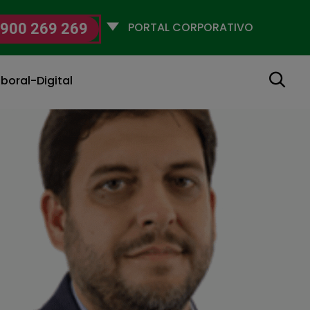
Selecciona
900 269 269
un
perfil
Buscar
boral-Digital