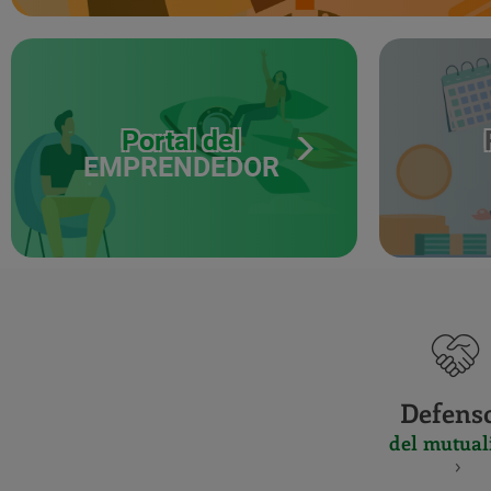
Portal del
EMPRENDEDOR
Defens
del mutual