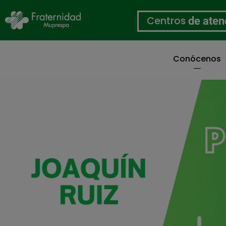
Centros
de aten
Conócenos
Pasar
al
contenido
principal