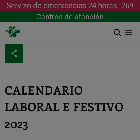
Servizo de emerxencias 24 horas
269
Centros de atención
Buscar
Togg
navi
Ir
o
contido
principal
CALENDARIO
LABORAL E FESTIVO
2023