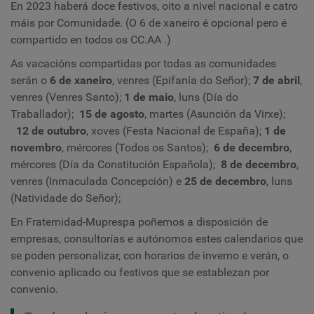
En 2023 haberá doce festivos, oito a nivel nacional e catro
máis por Comunidade. (O 6 de xaneiro é opcional pero é
compartido en todos os
CC.AA
.)
As vacacións compartidas por todas as comunidades
serán o
6 de xaneiro
, venres (Epifanía do Señor);
7 de abril
,
venres
(Venres Santo);
1 de maio
, luns (Día do
Traballador);
15 de agosto
, martes
(Asunción da Virxe);
12 de outubro
, xoves (Festa Nacional de España);
1 de
novembro
, mércores (Todos os Santos);
6 de decembro
,
mércores (Día da Constitución Española);
8 de decembro
,
venres (Inmaculada Concepción) e
25 de decembro
, luns
(Natividade do Señor);
En Fraternidad-Muprespa poñemos a disposición de
empresas, consultorías e autónomos estes calendarios que
se poden personalizar, con horarios de inverno e verán, o
convenio aplicado ou festivos que se establezan por
convenio.