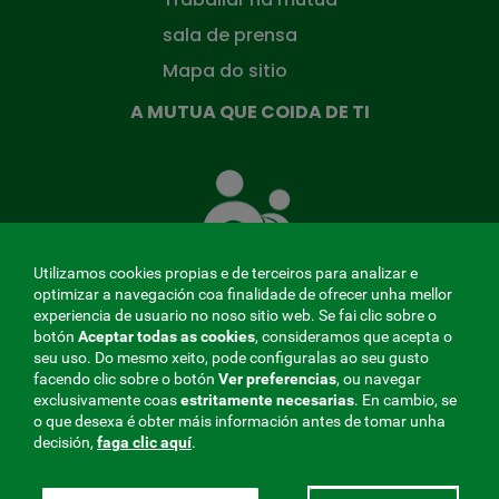
sala de prensa
Mapa do sitio
A MUTUA QUE COIDA DE TI
A
Mutua
que
te
coida
Utilizamos cookies propias e de terceiros para analizar e
optimizar a navegación coa finalidade de ofrecer unha mellor
experiencia de usuario no noso sitio web. Se fai clic sobre o
botón
Aceptar todas as cookies
, consideramos que acepta o
seu uso. Do mesmo xeito, pode configuralas ao seu gusto
MENÚ
facendo clic sobre o botón
Ver preferencias
, ou navegar
exclusivamente coas
estritamente
necesarias
. En cambio, se
REDES
o que desexa é obter máis información antes de tomar unha
decisión,
faga clic aquí
.
SOCIALES
Perfil do contratante
|
Cookies
|
Aviso legal
|
Privacidade