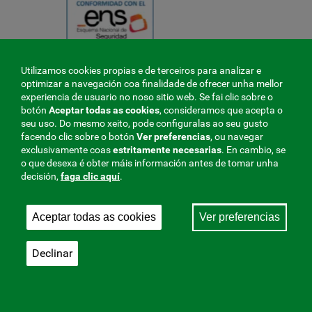
Utilizamos cookies propias e de terceiros para analizar e
❮
optimizar a navegación coa finalidade de ofrecer unha mellor
❯
experiencia de usuario no noso sitio web. Se fai clic sobre o
botón
Aceptar todas as cookies
, consideramos que acepta o
seu uso. Do mesmo xeito, pode configuralas ao seu gusto
PERFILES
facendo clic sobre o botón
Ver preferencias
, ou navegar
exclusivamente coas
estritamente
necesarias
. En cambio, se
Empresa
o que desexa é obter máis información antes de tomar unha
decisión,
faga clic aquí
.
Autónomo
O traballador
Aceptar todas as cookies
Ver preferencias
Consultoría
Portal corporativo
Declinar
PORTALES
Portal de conformidade