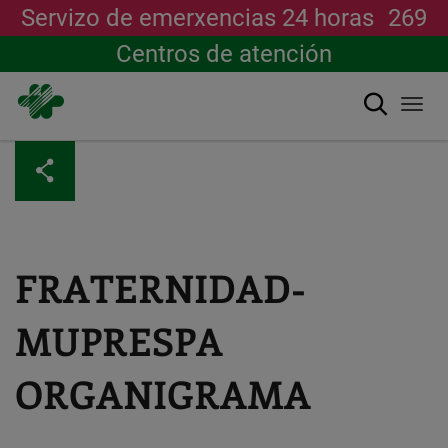
Servizo de emerxencias 24 horas
269
Centros de atención
Buscar
Togg
navi
Ir
o
contido
principal
FRATERNIDAD-
MUPRESPA
ORGANIGRAMA