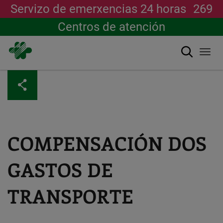
Servizo de emerxencias 24 horas
269
Centros de atención
Buscar
Togg
navi
Ir
o
contido
principal
COMPENSACIÓN DOS
GASTOS DE
TRANSPORTE