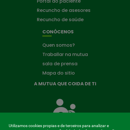
Portal do paciente
Recuncho de asesores
Recuncho de saúde
CONÓCENOS
Quen somos?
Traballar na mutua
sala de prensa
Mapa do sitio
A MUTUA QUE COIDA DE TI
A
Mutua
que
te
coida
Utilizamos cookies propias e de terceiros para analizar e