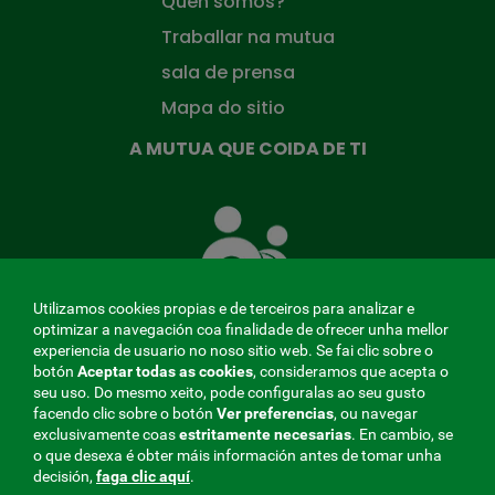
Quen somos?
Traballar na mutua
sala de prensa
Mapa do sitio
A MUTUA QUE COIDA DE TI
A
Mutua
que
te
coida
Utilizamos cookies propias e de terceiros para analizar e
optimizar a navegación coa finalidade de ofrecer unha mellor
experiencia de usuario no noso sitio web. Se fai clic sobre o
botón
Aceptar todas as cookies
, consideramos que acepta o
seu uso. Do mesmo xeito, pode configuralas ao seu gusto
MENÚ
facendo clic sobre o botón
Ver preferencias
, ou navegar
exclusivamente coas
estritamente
necesarias
. En cambio, se
REDES
o que desexa é obter máis información antes de tomar unha
decisión,
faga clic aquí
.
SOCIALES