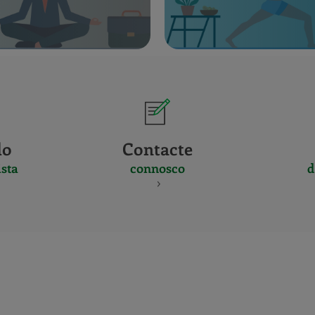
do
Contacte
sta
connosco
d
CERTIFICADO
Y
ACREDITACIO