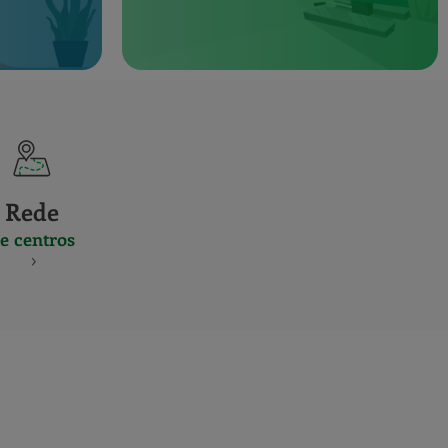
Rede
e centros
S
NES