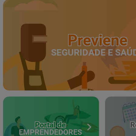
Previene
SEGURIDADE E SAÚ
Portal de
R
EMPRENDEDORES