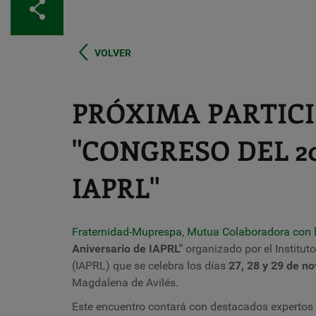
Compartir
VOLVER
PRÓXIMA PARTICI
"CONGRESO DEL 2
IAPRL"
Fraternidad-Muprespa
,
Mutua Colaboradora con l
Aniversario de IAPRL"
organizado por el
Institut
(IAPRL)
que se celebra los días
27, 28 y 29
de no
Magdalena de Avilés
.
Este encuentro contará con destacados expertos 