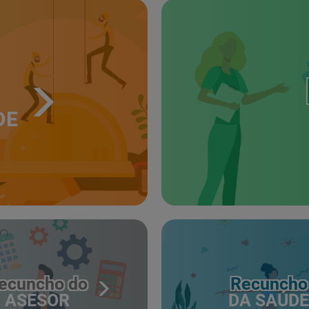
DE
ecuncho do
Recuncho
ASESOR
DA SAÚDE