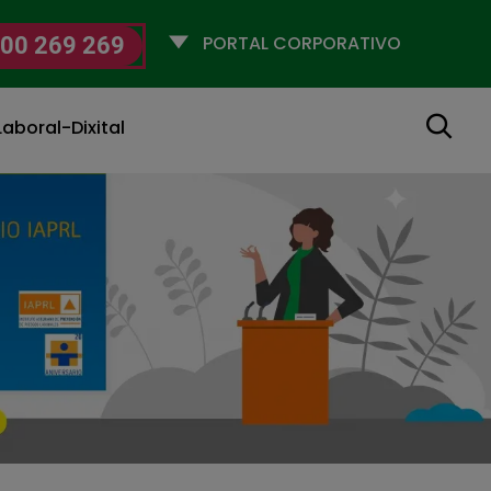
Selecciona
00 269 269
un
perfil
Buscar
aboral-Dixital