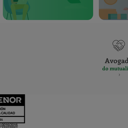
Avoga
do mutuali