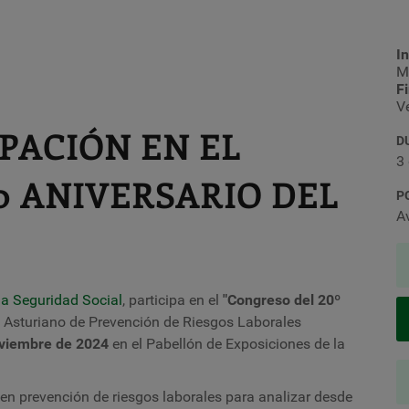
In
M
F
V
PACIÓN EN EL
D
3
0 ANIVERSARIO DEL
P
Av
a Seguridad Social
, participa en el
"Congreso del 20º
o Asturiano de Prevención de Riesgos Laborales
viembre de 2024
en el
Pabellón de Exposiciones de la
en prevención de riesgos laborales para analizar desde