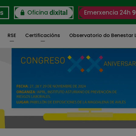
Oficina
Emerxencia 24h
os
dixital
9
RSE
Certificacións
Observatorio do Benestar L