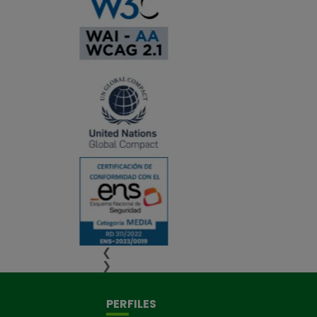
❮
❯
PERFILES