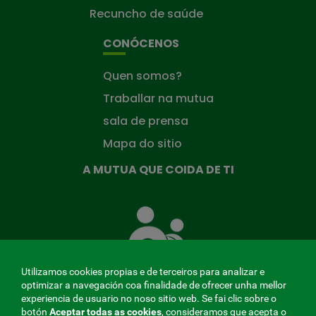
Recuncho de saúde
CONÓCENOS
Quen somos?
Traballar na mutua
sala de prensa
Mapa do sitio
A MUTUA QUE COIDA DE TI
A
Mutua
que
te
coida
Utilizamos cookies propias e de terceiros para analizar e
optimizar a navegación coa finalidade de ofrecer unha mellor
experiencia de usuario no noso sitio web. Se fai clic sobre o
botón
Aceptar todas as cookies
, consideramos que acepta o