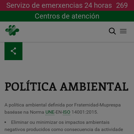
Servizo de emerxencias 24 horas
269
Centros de atención
Buscar
Togg
navi
Ir
o
contido
principal
POLÍTICA AMBIENTAL
A política ambiental definida por Fraternidad-Muprespa
baséase na Norma
UNE
-EN-
ISO
14001:2015.
Eliminar ou minimizar os impactos ambientais
negativos producidos como consecuencia da actividade