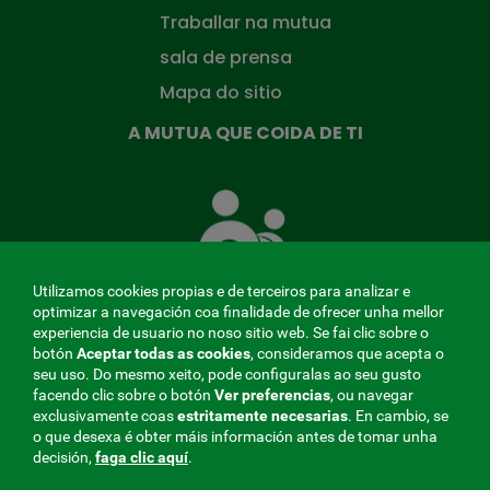
Traballar na mutua
sala de prensa
Mapa do sitio
A MUTUA QUE COIDA DE TI
A
Mutua
que
te
coida
Utilizamos cookies propias e de terceiros para analizar e
optimizar a navegación coa finalidade de ofrecer unha mellor
experiencia de usuario no noso sitio web. Se fai clic sobre o
botón
Aceptar todas as cookies
, consideramos que acepta o
seu uso. Do mesmo xeito, pode configuralas ao seu gusto
MENÚ
facendo clic sobre o botón
Ver preferencias
, ou navegar
exclusivamente coas
estritamente
necesarias
. En cambio, se
REDES
o que desexa é obter máis información antes de tomar unha
decisión,
faga clic aquí
.
SOCIALES