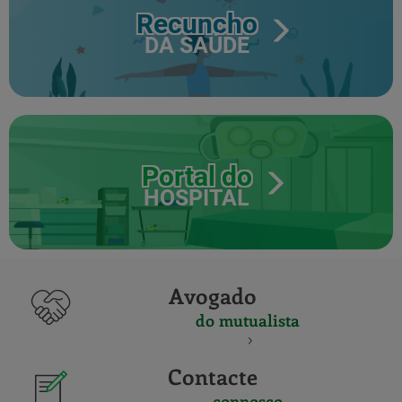
Recuncho
DA SAÚDE
Portal do
HOSPITAL
Avogado
do mutualista
Contacte
connosco