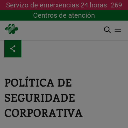
Servizo de emerxencias 24 horas
269
Centros de atención
Buscar
Togg
navi
Ir
o
contido
principal
POLÍTICA DE
SEGURIDADE
CORPORATIVA