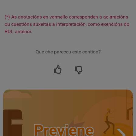
(*) As anotacións en vermello corresponden a aclaracións
ou cuestións suxeitas a interpretación, como exencións do
RDL anterior.
Que che pareceu este contido?
Previene