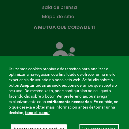
sala de prensa
Mapa do sitio
A MUTUA QUE COIDA DE TI
A
Mutua
que
te
coida
Utilizamos cookies propias e de terceiros para analizar e
optimizar a navegación coa finalidade de ofrecer unha mellor
experiencia de usuario no noso sitio web. Se fai clic sobre o
botón
Aceptar todas as cookies
, consideramos que acepta o
seu uso. Do mesmo xeito, pode configuralas ao seu gusto
MENÚ
facendo clic sobre o botón
Ver preferencias
, ou navegar
exclusivamente coas
estritamente
necesarias
. En cambio, se
REDES
o que desexa é obter máis información antes de tomar unha
decisión,
faga clic aquí
.
SOCIALES
Perfil do contratante
|
Cookies
|
Aviso legal
|
Privacidade
V20