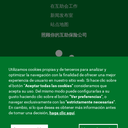
在互助会工作
新闻发布室
站点地图
照顾你的互助保险公司
照
顾
您
的
Utilizamos cookies propias y de terceros para analizar y
共
optimizar la navegación con la finalidad de ofrecer una mejor
同
experiencia de usuario en nuestro sitio web. Si hace clic sobre
el botón “
Aceptar todas las cookies
” consideramos que
基
acepta su uso. Del mismo modo puede configurarlas a su
金
gusto haciendo clic sobre el botón ”
Ver preferencias
”, o
MENÚ
navegar exclusivamente con las
"estrictamente
necesarias
”.
En cambio, si lo que desea es obtener más información antes
REDES
de tomar una decisión,
haga clic aquí
.
SOCIALES