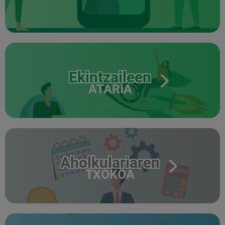
Ekintzaileen
ATARIA
Aholkulariaren
TXOKOA