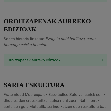
OROITZAPENAK AURREKO
EDIZIOAK
Sarien historia finkatua
Ezagutu nahi badituzu, sartu
hurrengo esteka honetan.
Oroitzapenak aurreko edizioak
SARIA ESKULTURA
Fraternidad-Muprespa-ek Escolástico Zaldívar sariek soilik
dirua ez den ordezkaritza izatea nahi zuen. Nahi horrekin
sortu zen gure Mutualitatea irudikatzen duen eskultura bat