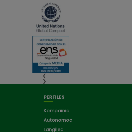
❮
❯
PERFILES
Kompainia
Autonomoa
Langilea