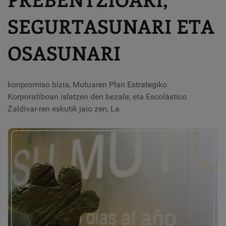
SEGURTASUNARI ETA
OSASUNARI
konpromiso bizia, Mutuaren Plan Estrategiko
Korporatiboan islatzen den bezala; eta Escolástico
Zaldívar-ren eskutik jaio zen, La