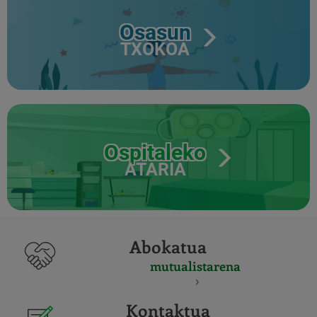
Osasun
TXOKOA
Ospitaleko
ATARIA
Abokatua
mutualistarena
Kontaktua