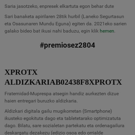
Saria jasotzeko, enpresek elkartuta egon behar dute
Sari banaketa apirilaren 28tik hurbil (Laneko Segurtasun
eta Osasunaren Mundu Eguna) egiten da. 2021eko sarien
galako bideo bat ikusi nahi baduzu, egin klik
hemen
.
#premiosez2804
XPROTX
ALDIZKARIAB02438F8XPROTX
Fraternidad-Muprespa atsegin handiz aurkezten dizue
haien entregari buruzko aldizkaria.
Aldizkari digitala gailu mugikorretan (Smartphone)
ikusteko egokituta dago eta tabletetarako optimizatuta
dago. Bilatu, sare sozialetan partekatu eta ordenagailura
deskargatu dezakezu (edizio osoa edo orrialde