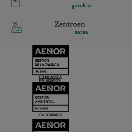
gurekin
Zentroen
sarea
CERTIFICADO
Y
ACREDITACIO