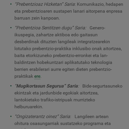
“Prebentzioaz Hizketan” Saria
:
Komunikazio, hedapen
eta prebentzioaren sustapen lanari aitorpena enpresa
barruan zein kanpoan.
“Prebentzioa Sentitzen dugu” Saria:
Genero-
ikuspegia, zahartze aktiboa edo gaitasun
desberdinak dituzten langileak integratzearekin
lotutako prebentzio-praktika inklusibo onak aitortzea,
baita etorkizuneko prebentzio-erronkei eta lan-
baldintzen hobekuntzari aplikatutako teknologia
berrien erabilerari aurre egiten dieten prebentzio-
praktikak
ere
.
“
Mugikortasun Segurua” Saria
:
Bide-segurtasuneko
ekintzak eta jardunbide egokiak aitortzea,
lantokietako trafiko-istripuak murrizteko
helburuarekin.
“Ongizaterantz oinez” Saria
:
Langileen artean
ohitura osasungarriak sustatzeko programa eta