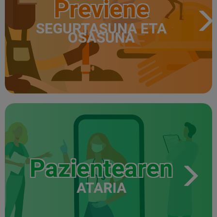
Previene
SEGURTASUNA ETA
OSASUNA
Pazientearen
ATARIA