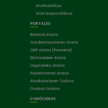
Aholkularitza
Atari korporatiboa
PORTALES
Betetze Ataria
Gardentasunaren ataria
ORP ataria (Previene)
Ekintzaileen Ataria
Ospitaleko ataria
Pazientearen Ataria
Aholkulariaren Txokoa
Osasun txokoa
CONÓCENOS