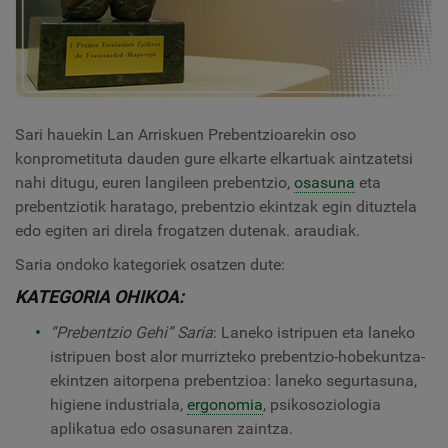
Sari hauekin Lan Arriskuen Prebentzioarekin oso
konprometituta dauden gure elkarte elkartuak aintzatetsi
nahi ditugu, euren langileen prebentzio,
osasuna
eta
prebentziotik haratago, prebentzio ekintzak egin dituztela
edo egiten ari direla frogatzen dutenak. araudiak.
Saria ondoko kategoriek osatzen dute:
KATEGORIA OHIKOA:
“Prebentzio Gehi” Saria
: Laneko istripuen eta laneko
istripuen bost alor murrizteko prebentzio-hobekuntza-
ekintzen aitorpena prebentzioa: laneko segurtasuna,
higiene industriala,
ergonomia
, psikosoziologia
aplikatua edo osasunaren zaintza.