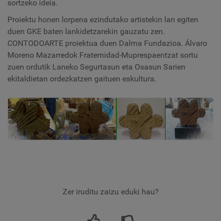
sortzeko ideia.
Proiektu honen lorpena ezindutako artistekin lan egiten
duen GKE baten lankidetzarekin gauzatu zen.
CONTODOARTE proiektua duen Dalma Fundazioa. Álvaro
Moreno Mazarredok Fraternidad-Muprespaentzat sortu
zuen ordutik Laneko Segurtasun eta Osasun Sarien
ekitaldietan ordezkatzen gaituen eskultura.
Zer iruditu zaizu eduki hau?