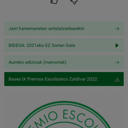
Jarri harremanetan antolatzailearekin
BIDEOA: 2021eko EZ Sarien Gala
Aurreko edizioak (memoriak)
Bases IX Premios Escolástico Zaldívar 2022