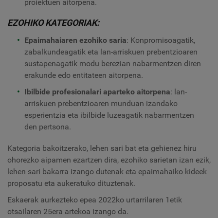
proiektuen aitorpena.
EZOHIKO KATEGORIAK:
Epaimahaiaren ezohiko saria
: Konpromisoagatik,
zabalkundeagatik eta lan-arriskuen prebentzioaren
sustapenagatik modu berezian nabarmentzen diren
erakunde edo entitateen aitorpena.
Ibilbide profesionalari aparteko aitorpena
: lan-
arriskuen prebentzioaren munduan izandako
esperientzia eta ibilbide luzeagatik nabarmentzen
den pertsona.
Kategoria bakoitzerako, lehen sari bat eta gehienez hiru
ohorezko aipamen ezartzen dira, ezohiko sarietan izan ezik,
lehen sari bakarra izango dutenak eta epaimahaiko kideek
proposatu eta aukeratuko dituztenak.
Eskaerak aurkezteko epea 2022ko urtarrilaren 1etik
otsailaren 25era artekoa izango da.