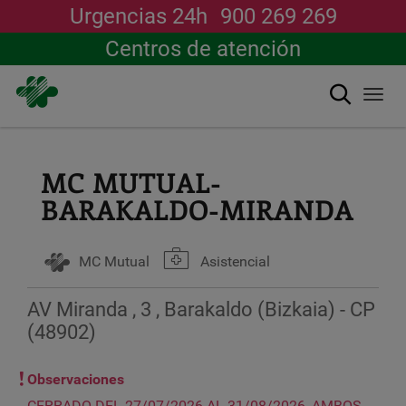
Urgencias 24h
900 269 269
Centros de atención
Buscar
Togg
navi
Pasar
al
contenido
MC MUTUAL-
principal
BARAKALDO-MIRANDA
MC Mutual
Asistencial
AV Miranda , 3 , Barakaldo (Bizkaia) - CP
(48902)
Observaciones
CERRADO DEL 27/07/2026 AL 31/08/2026, AMBOS