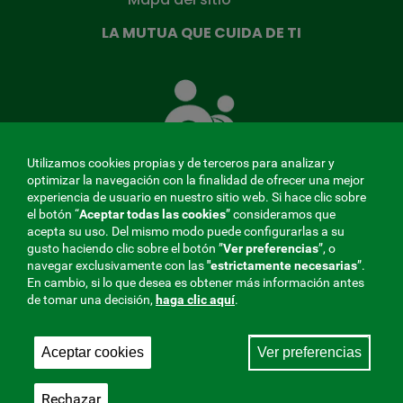
LA MUTUA QUE CUIDA DE TI
La
Mutua
que
cuida
de
Utilizamos cookies propias y de terceros para analizar y
ti
optimizar la navegación con la finalidad de ofrecer una mejor
experiencia de usuario en nuestro sitio web. Si hace clic sobre
el botón “
Aceptar todas las cookies
” consideramos que
acepta su uso. Del mismo modo puede configurarlas a su
MENÚ
gusto haciendo clic sobre el botón ”
Ver preferencias
”, o
navegar exclusivamente con las
"estrictamente
necesarias
”.
REDES
En cambio, si lo que desea es obtener más información antes
de tomar una decisión,
haga clic aquí
.
SOCIALES
Perfil de contratante
|
Cookies
|
Aviso legal
|
Privacidad
V20
Aceptar cookies
Ver preferencias
Mutua Colaboradora con la Seguridad Social, 275.
Fraternidad-Muprespa 2026
Rechazar