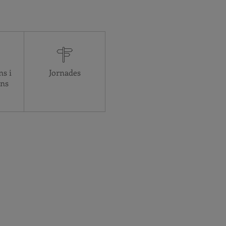
ns i
Jornades
ons