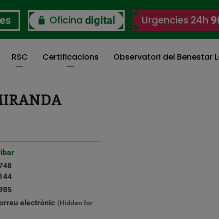
Oficina
Urgencies 24h
res
digital
9
RSC
Certificacions
Observatori del Benestar L
MIRANDA
ibar
748
144
985
orreu electrònic
(Hidden for