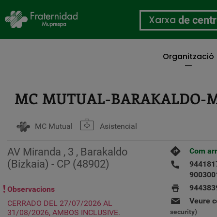
Xarxa
de cent
Organització
Vés
al
contingut
MC MUTUAL-BARAKALDO-
MC Mutual
Asistencial
AV Miranda , 3 , Barakaldo
Com arr
(Bizkaia) - CP (48902)
944181
900300
944383
Observacions
Veure c
CERRADO DEL 27/07/2026 AL
31/08/2026, AMBOS INCLUSIVE.
security)