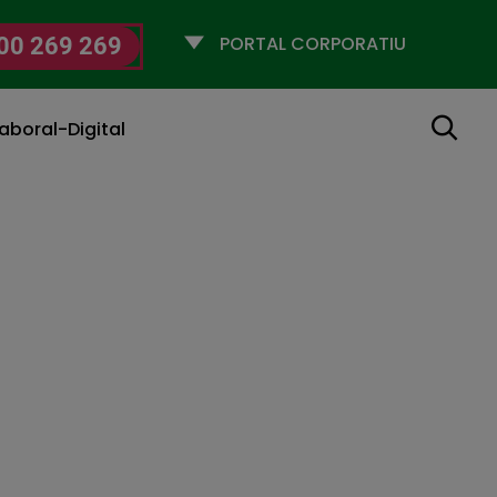
Selecciona
00 269 269
un
perfil
Cerca
aboral-Digital