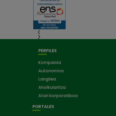
❮
❯
PERFILES
Kompainia
Autonomoa
Langilea
Aholkularitza
Atari korporatiboa
PORTALES