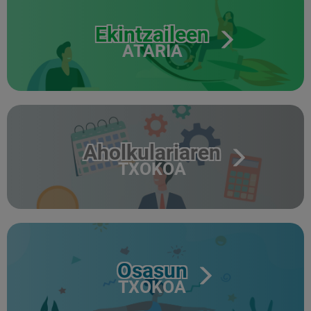
Ekintzaileen
ATARIA
Aholkulariaren
TXOKOA
Osasun
TXOKOA