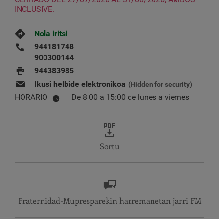
INCLUSIVE.
Nola iritsi
944181748
900300144
944383985
Ikusi helbide elektronikoa
(Hidden for security)
HORARIO
De 8:00 a 15:00 de lunes a viernes
Sortu
Fraternidad-Mupresparekin harremanetan jarri