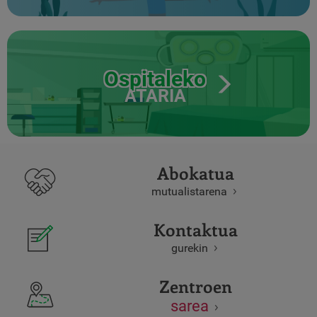
Ospitaleko
ATARIA
Abokatua
mutualistarena
Kontaktua
gurekin
Zentroen
sarea