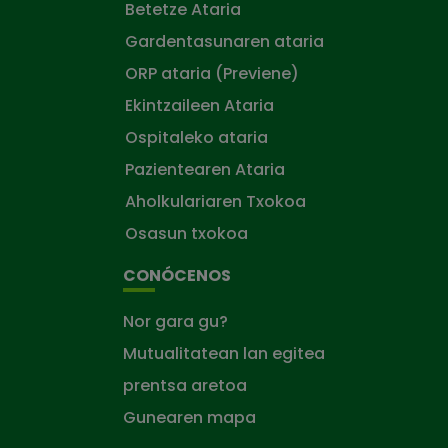
Betetze Ataria
Gardentasunaren ataria
ORP ataria (Previene)
Ekintzaileen Ataria
Ospitaleko ataria
Pazientearen Ataria
Aholkulariaren Txokoa
Osasun txokoa
CONÓCENOS
Nor gara gu?
Mutualitatean lan egitea
prentsa aretoa
Gunearen mapa