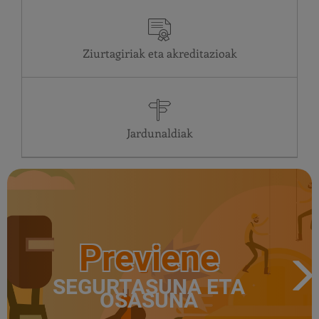
Ziurtagiriak eta akreditazioak
Jardunaldiak
Previene
SEGURTASUNA ETA
OSASUNA