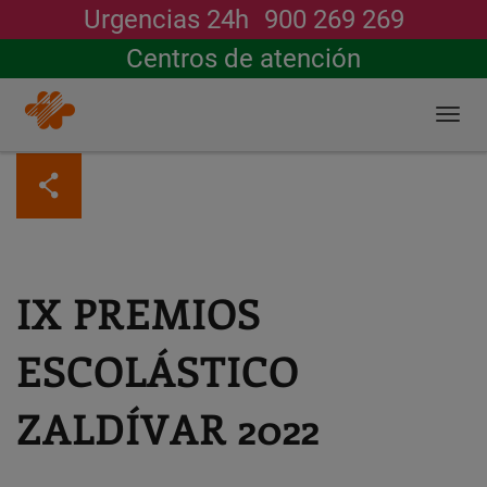
Urgencias 24h
900 269 269
Buscar
Centros de atención
Togg
navi
Pasar
al
contenido
principal
IX PREMIOS
ESCOLÁSTICO
ZALDÍVAR 2022