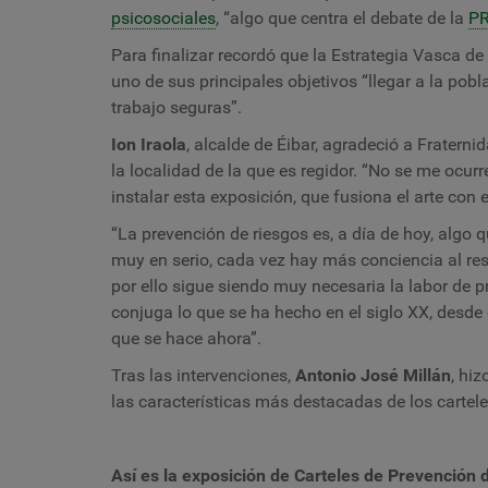
psicosociales
, “algo que centra el debate de la
P
Para finalizar recordó que la Estrategia Vasca d
uno de sus principales objetivos “llegar a la pob
trabajo seguras”.
Ion Iraola
,
alcalde de Éibar, agradeció a Fratern
la localidad de la que es regidor. “No se me ocur
instalar esta exposición, que fusiona el arte con 
“La prevención de riesgos es, a día de hoy, algo 
muy en serio, cada vez hay más conciencia al re
por ello sigue siendo muy necesaria la labor de p
conjuga lo que se ha hecho en el siglo XX, desde 
que se hace ahora”.
Tras las intervenciones,
Antonio José Millán
,
hiz
las características más destacadas de los cartel
Así es la exposición de Carteles de Prevención d