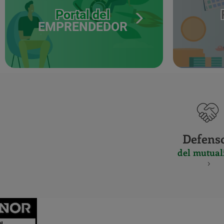
Portal del
EMPRENDEDOR
Defens
del mutual