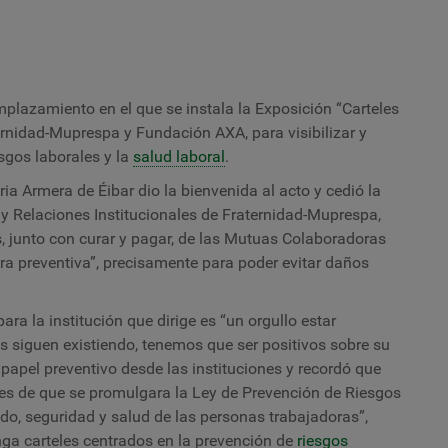
Mi
e
a
lo
a
la
mplazamiento en el que se instala la Exposición “Carteles
ca
ernidad-Muprespa y Fundación AXA, para visibilizar y
m
sgos laborales y la
salud laboral
.
d
d
ria Armera de Éibar dio la bienvenida al acto y cedió la
lo
y Relaciones Institucionales de Fraternidad-Muprespa,
ca
, junto con curar y pagar, de las Mutuas Colaboradoras
tura preventiva”, precisamente para poder evitar daños
ra la institución que dirige es “un orgullo estar
es siguen existiendo, tenemos que ser positivos sobre su
papel preventivo desde las instituciones y recordó que
tes de que se promulgara la
Ley de Prevención de Riesgos
do, seguridad y salud de las personas trabajadoras”,
nga carteles centrados en la prevención de
riesgos