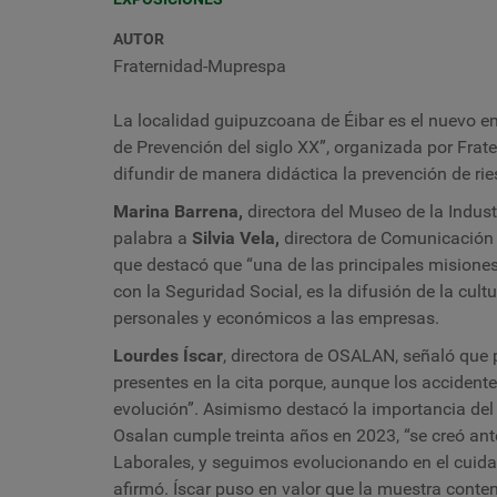
AUTOR
Fraternidad-Muprespa
La localidad guipuzcoana de
É
ibar es el nuevo e
de Prevención del siglo XX”, organizada por Frat
difundir de manera didáctica la prevención de rie
Marina Barrena,
directora del Museo de la Indust
palabra a
Silvia Vela,
directora de Comunicación 
que destacó que “una de las principales misiones
con la Seguridad
Social, es la difusión de la cul
personales y económicos a las empresas.
Lourdes Íscar
,
directora de OSALAN, señaló que pa
presentes en la cita porque, aunque los accident
evolución”. Asimismo destacó la importancia del 
Osalan cumple treinta años en 2023, “se creó an
Laborales
, y seguimos evolucionando en el cuida
afirmó. Íscar puso en valor que la muestra conte