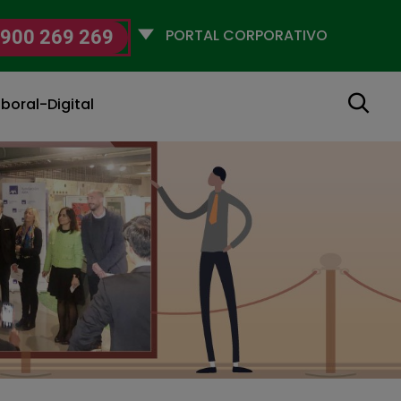
Selecciona
900 269 269
un
perfil
Buscar
boral-Digital