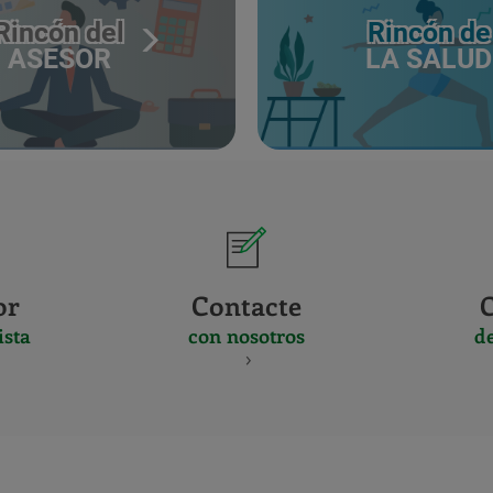
Rincón del
Rincón de
ASESOR
LA SALUD
or
Contacte
ista
con nosotros
d
CERTIFICADO