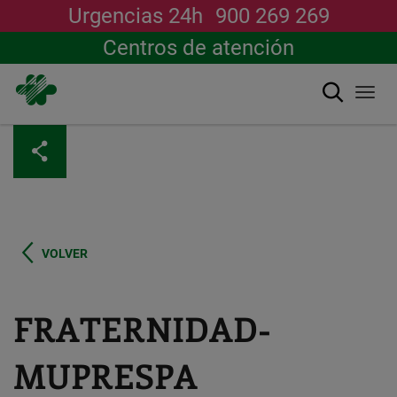
Urgencias 24h
900 269 269
Centros de atención
Buscar
Togg
navi
Pasar
al
contenido
principal
VOLVER
FRATERNIDAD-
MUPRESPA