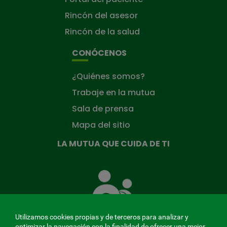
Rincón del asesor
Rincón de la salud
CONÓCENOS
¿Quiénes somos?
Trabaje en la mutua
Sala de prensa
Mapa del sitio
LA MUTUA QUE CUIDA DE TI
La
Mutua
que
cuida
de
Utilizamos cookies propias y de terceros para analizar y
ti
optimizar la navegación con la finalidad de ofrecer una mejor