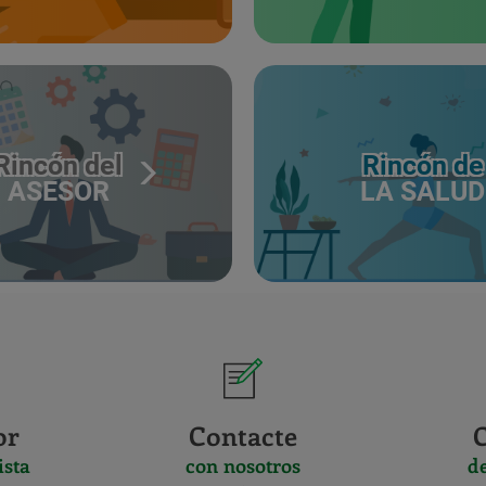
Rincón del
Rincón de
ASESOR
LA SALUD
or
Contacte
ista
con nosotros
d