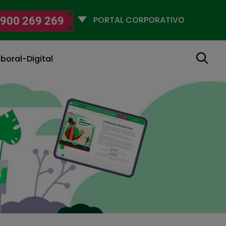
Selecciona
900 269 269
un
perfil
Buscar
boral-Digital