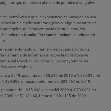
áginas, que da acceso al resto de portales divulgativos
 del portal web y que la experiencia de navegación sea
uienes han elegido visitarnos, pero si algo buscamos es
es protegidos, nuestras empresas mutualistas, los
”, ha indicado
Natalia Fernández Laviada
, subdirectora
tua.
rte incremento tanto en número de usuarios como de
a alta demanda de información sobre la normativa de
demia del Covid-19, así como al uso mayoritario de
dos en teletrabajo.
pecto a 2019, pasando de 560.510 de 2019 a 1.234.290. El
 1.180.433 el pasado año frente a 529.667 en 2019.
, pasando de 1.955.493 visitas del 2019 a 4.703.321 en
 en 2020 de 5.113.460, frente a 2.101.195 de 2019.