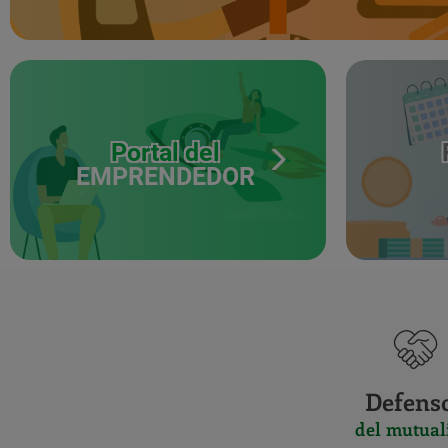
Portal del
EMPRENDEDOR
Defens
del mutual