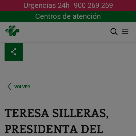
Urgencias 24h
900 269 269
Centros de atención
Buscar
Togg
navi
Pasar
al
contenido
principal
VOLVER
TERESA SILLERAS,
PRESIDENTA DEL