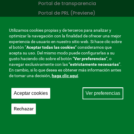
Portal de transparencia
Portal de PRL (Previene)
Portal del emprendedor
Utilizamos cookies propias y de terceros para analizar y
Portal del hospital
optimizar la navegación con la finalidad de ofrecer una mejor
Portal del paciente
experiencia de usuario en nuestro sitio web. Si hace clic sobre
el botón “
Aceptar todas las cookies
” consideramos que
Rincón del asesor
acepta su uso. Del mismo modo puede configurarlas a su
gusto haciendo clic sobre el botón ”
Ver preferencias
”, o
Rincón de la salud
navegar exclusivamente con las
"estrictamente
necesarias
”.
En cambio, si lo que desea es obtener más información antes
CONÓCENOS
de tomar una decisión,
haga clic aquí
.
¿Quiénes somos?
Aceptar cookies
Ver preferencias
Trabaje en la mutua
Sala de prensa
Rechazar
Mapa del sitio
LA MUTUA QUE CUIDA DE TI