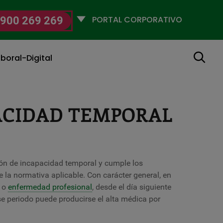
Selecciona
900 269 269
un
perfil
Buscar
boral-Digital
ACIDAD TEMPORAL
ión de incapacidad temporal y cumple los
 la normativa aplicable. Con carácter general, en
o
enfermedad profesional
, desde el día siguiente
se periodo puede producirse el alta médica por