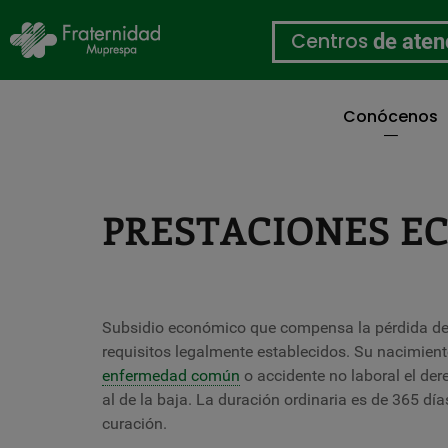
Centros
de aten
Conócenos
Pasar
al
contenido
principal
PRESTACIONES E
Subsidio económico que compensa la pérdida de r
requisitos legalmente establecidos. Su nacimient
enfermedad común
o accidente no laboral el der
al de la baja. La duración ordinaria es de 365 d
curación.