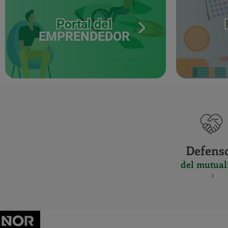
Portal del
EMPRENDEDOR
Defens
del mutual