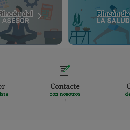
Rincón del
Rincón de
ASESOR
LA SALUD
or
Contacte
ista
con nosotros
d
CERTIFICADO