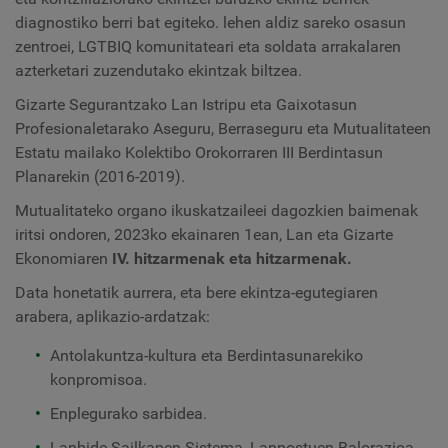
diagnostiko berri bat egiteko. lehen aldiz sareko osasun
zentroei, LGTBIQ komunitateari eta soldata arrakalaren
azterketari zuzendutako ekintzak biltzea.
Gizarte Segurantzako Lan Istripu eta Gaixotasun
Profesionaletarako Aseguru, Berraseguru eta Mutualitateen
Estatu mailako Kolektibo Orokorraren III Berdintasun
Planarekin (2016-2019).
Mutualitateko organo ikuskatzaileei dagozkien baimenak
iritsi ondoren, 2023ko ekainaren 1ean, Lan eta Gizarte
Ekonomiaren
IV. hitzarmenak eta hitzarmenak.
Data honetatik aurrera, eta bere ekintza-egutegiaren
arabera, aplikazio-ardatzak:
Antolakuntza-kultura eta Berdintasunarekiko
konpromisoa.
Enplegurako sarbidea.
Lanbide Sailkapen Sistema, Lanpostuen Balorazioa