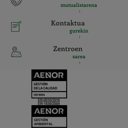
mutualistarena
Kontaktua
gurekin
Zentroen
sarea
CERTIFICADO
Y
ACREDITACIO