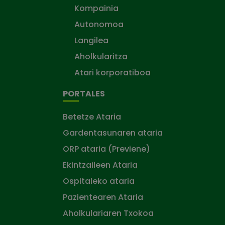
Kompainia
Autonomoa
Langilea
Aholkularitza
Atari korporatiboa
PORTALES
Betetze Ataria
Gardentasunaren ataria
ORP ataria (Previene)
Ekintzaileen Ataria
Ospitaleko ataria
Pazientearen Ataria
Aholkulariaren Txokoa