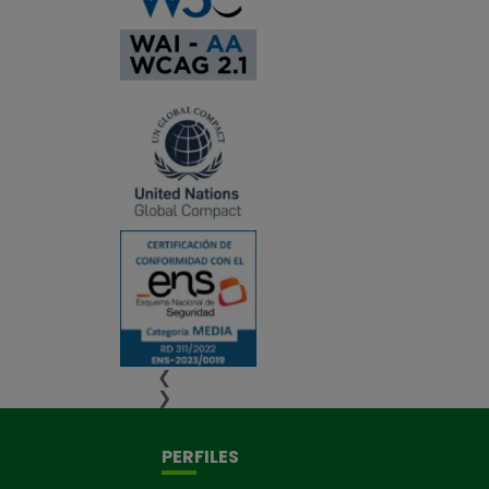
❮
❯
PERFILES