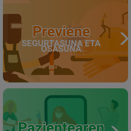
Previene
SEGURTASUNA ETA
OSASUNA
Pazientearen