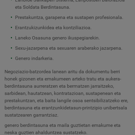
eta Soldata Berdintasuna.
Prestakuntza, garapena eta sustapen profesionala.
Erantzukizunkidea eta kontziliazioa.
Laneko Osasuna genero ikuspegiarekin.
Sexu-jazarpena eta sexuaren araberako jazarpena.
Genero indarkeria.
Negoziazio-batzordea lanean aritu da dokumentu berri
honek gizonen eta emakumeen arteko tratu eta aukera-
berdintasuna aurreratzen eta bermatzen jarraitzeko,
sarbidean, hautatzean, kontratazioan, sustapenean eta
prestakuntzan, eta baita langile osoa sentsibilizatzeko ere,
berdintasuna eta erantzunkidetasun-printzipio unibertsala
sustatzearen garrantziaz.
genero berdintasuna eta maila guztietan emakume eta
neska guztien ahalduntzea sustatzeko.