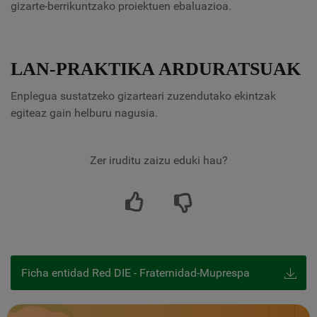
gizarte-berrikuntzako proiektuen ebaluazioa.
LAN-PRAKTIKA ARDURATSUAK
Enplegua sustatzeko gizarteari zuzendutako ekintzak
egiteaz gain helburu nagusia.
Zer iruditu zaizu eduki hau?
Ficha entidad Red DIE - Fraternidad-Muprespa