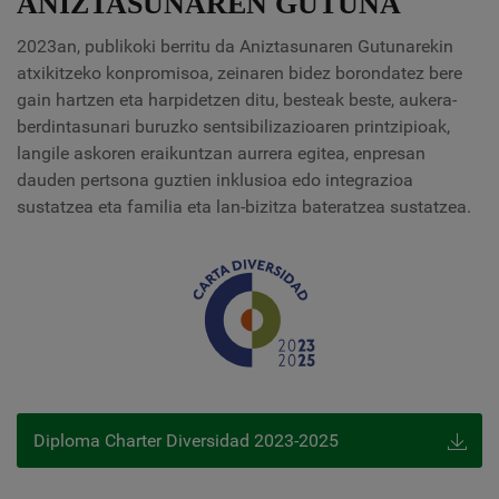
ANIZTASUNAREN GUTUNA
2023an, publikoki berritu da Aniztasunaren Gutunarekin
atxikitzeko konpromisoa, zeinaren bidez borondatez bere
gain hartzen eta harpidetzen ditu, besteak beste, aukera-
berdintasunari buruzko sentsibilizazioaren printzipioak,
langile askoren eraikuntzan aurrera egitea, enpresan
dauden pertsona guztien inklusioa edo integrazioa
sustatzea eta familia eta lan-bizitza bateratzea sustatzea.
Diploma Charter Diversidad 2023-2025