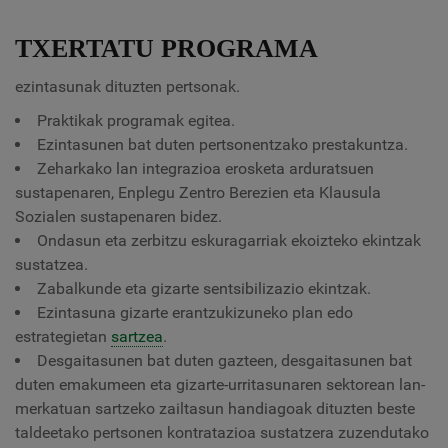
TXERTATU PROGRAMA
ezintasunak dituzten pertsonak.
Praktikak programak egitea.
Ezintasunen bat duten pertsonentzako prestakuntza.
Zeharkako lan integrazioa erosketa arduratsuen
sustapenaren, Enplegu Zentro Berezien eta Klausula
Sozialen sustapenaren bidez.
Ondasun eta zerbitzu eskuragarriak ekoizteko ekintzak
sustatzea.
Zabalkunde eta gizarte sentsibilizazio ekintzak.
Ezintasuna gizarte erantzukizuneko plan edo
estrategietan
sartzea
.
Desgaitasunen bat duten gazteen, desgaitasunen bat
duten emakumeen eta gizarte-urritasunaren sektorean lan-
merkatuan sartzeko zailtasun handiagoak dituzten beste
taldeetako pertsonen kontratazioa sustatzera zuzendutako