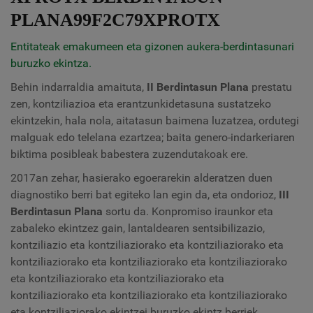
PLANA99F2C79XPROTX
Entitateak emakumeen eta gizonen aukera-berdintasunari
buruzko ekintza.
Behin indarraldia amaituta,
II Berdintasun Plana
prestatu
zen, kontziliazioa eta erantzunkidetasuna sustatzeko
ekintzekin, hala nola, aitatasun baimena luzatzea, ordutegi
malguak edo telelana ezartzea; baita genero-indarkeriaren
biktima posibleak babestera zuzendutakoak ere.
2017an zehar, hasierako egoerarekin alderatzen duen
diagnostiko berri bat egiteko lan egin da, eta ondorioz,
III
Berdintasun Plana
sortu da. Konpromiso iraunkor eta
zabaleko ekintzez gain, lantaldearen sentsibilizazio,
kontziliazio eta kontziliaziorako eta kontziliaziorako eta
kontziliaziorako eta kontziliaziorako eta kontziliaziorako
eta kontziliaziorako eta kontziliaziorako eta
kontziliaziorako eta kontziliaziorako eta kontziliaziorako
eta kontziliaziorako ekintzei buruzko ekintz berriek