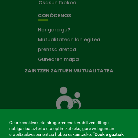
Osasun txokoa
CONÓCENOS
Nor gara gu?
Mutualitatean lan egitea
prentsa aretoa
Gunearen mapa
ZAINTZEN ZAITUEN MUTUALITATEA
Zaintzen
zaituen
Mutua
Geure cookieak eta hirugarrenenak erabiltzen ditugu
nabigazioa aztertu eta optimizatzeko, gure webgunean
erabiltzaile-esperientzia hobea eskaintzeko. “
Cookie guztiak