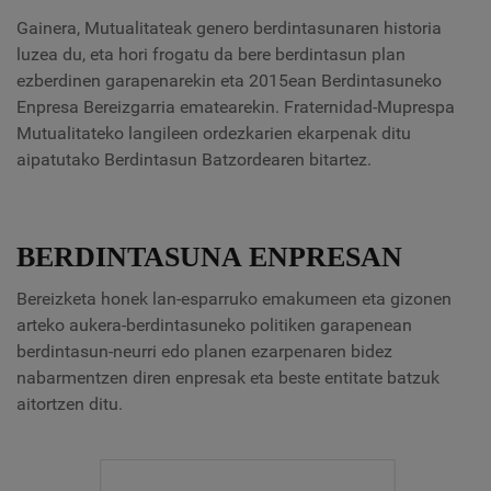
Gainera, Mutualitateak genero berdintasunaren historia
luzea du, eta hori frogatu da bere berdintasun plan
ezberdinen garapenarekin eta 2015ean Berdintasuneko
Enpresa Bereizgarria ematearekin.
Fraternidad-Muprespa
Mutualitateko
langileen ordezkarien
ekarpenak ditu
aipatutako Berdintasun Batzordearen bitartez.
BERDINTASUNA ENPRESAN
Bereizketa honek lan-esparruko emakumeen eta gizonen
arteko aukera-berdintasuneko politiken garapenean
berdintasun-neurri edo planen ezarpenaren bidez
nabarmentzen diren enpresak eta beste entitate batzuk
aitortzen ditu.