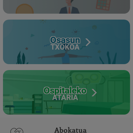
Osasun
TXOKOA
Ospitaleko
ATARIA
Abokatua